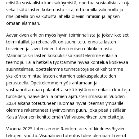
edistää sosiaalista kanssakäymistä, opettaa sosiaalisia taitoja
sekä lisätä lasten kokemusta siitä, että omilla valinnoilla ja
mielipiteillä on vaikutusta lähellä oleviin ihmisiin ja lapsen
omaan elämään.
Aavankiven arki on myös hyvin toiminnallista ja jokaviikkoiset
toimintaillat ja retkipäivät on suunniteltu ennalta lasten
toiveiden ja tavoitteiden toteutumisen näkökulmasta.
Maanantaisin lasten kokouksissa käsittelemme erilaisia
teemoja. Tällä hetkellä työstämme hyvää kohtelua koskevaa
suunnitelmaa, opettelemme tunnetaitoja sekä kehitämme
yksikön toimintaa lasten antamien asiakaspalautteiden
perusteella. Opettelemme myös antamaan ja
vastaanottamaan palautetta sekä käytämme erilaisia kortteja
tunteiden, haaveiden ja omien ajatusten ilmaisuun. Vuoden
2024 aikana toteutuneen Huomaa hyvä! -teeman ympärille
olemme rakentaneet Hyvinvoinnin puun, joka pitää sisällään
Kaisa Vuorisen kehittelemän Vahvuusvariksen tunnetaitoja.
Vuonna 2025 toteutamme Random acts of kindness/hyvien
tekojen -vuotta. Visuaalinen toteutus tulee olemaan Tree of