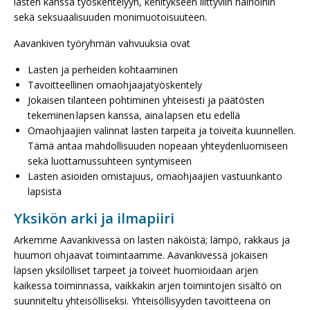
lasten kanssa työskentelyyn, kehitykseen liittyviin häiriöihin
sekä seksuaalisuuden monimuotoisuuteen.
Aavankiven työryhmän vahvuuksia ovat​
Lasten ja perheiden kohtaaminen​
Tavoitteellinen omaohjaajatyöskentely
Jokaisen tilanteen pohtiminen yhteisesti ja päätösten
tekeminen lapsen kanssa, aina lapsen etu edellä​
Omaohjaajien valinnat lasten tarpeita ja toiveita kuunnellen.
Tämä antaa mahdollisuuden nopeaan yhteydenluomiseen
sekä luottamussuhteen syntymiseen​
Lasten asioiden omistajuus, omaohjaajien vastuunkanto
lapsista​
Yksikön arki ja ilmapiiri
Arkemme Aavankivessä on lasten näköistä; lämpö, rakkaus ja
huumori ohjaavat toimintaamme. Aavankivessä jokaisen
lapsen yksilölliset tarpeet ja toiveet huomioidaan arjen
kaikessa toiminnassa, vaikkakin arjen toimintojen sisältö on
suunniteltu yhteisölliseksi. Yhteisöllisyyden tavoitteena on