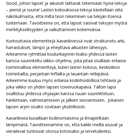
Good, johon lapset ja aikuiset laittavat tekemiään hyviä tekoja
– pieniä ja suuria! Lasten kokouksissa tekoja käsitellään siitä
näkökulmasta, että miltä teon tekeminen sai tekijän itsensä
tuntemaan. Tavoitteena on, että lapset saisivat tekojen myötä
merkityksellisyyden ja vaikuttamisen kokemuksia.
Kuntouttavia elementtejä Aavankivessä ovat strukturoitu arki,
harrastukset, lämpö ja eheyttävä aikuisten läheisyys.
Arkeamme rytmittää koulunkäynnin lisäksi yhdessä lasten
kanssa suunniteltu viikko-ohjelma, joka pitää sisällään erilaisia
toiminnallisia elementtejä, kuten lasten kokous, keskiviikon
toimintailta, perjantain leffailta ja lauantain retkipäivä.
Arkeemme kuuluu myös erilaisia kodinhoidollisia tehtäviä ja
joka viikko on yhden lapsen toiveruokapäivä. Tällöin lapsi
osallistuu yhdessä ohjaajan kanssa ruuan suunnitteluun,
hankintaan, valmistamiseen ja jälkien siivoamiseen. Jokaisen
lapsen arjen sisältö sovitaan yksilöllisesti.
Aavankiveä kuvaillaan kodinomaisena ja ilmapiiriltään
lämpimänä. Tavoitteenamme on, että kaikki meillä asuvat ja
vierailevat tuntisivat olonsa kotoisaksi ja tervetulleeksi.