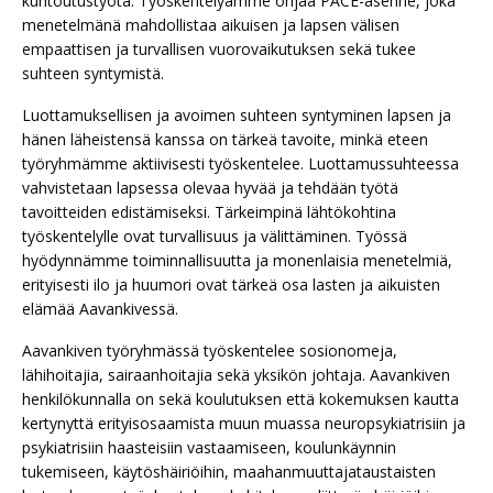
kuntoutustyötä. Työskentelyämme ohjaa PACE-asenne, joka
menetelmänä mahdollistaa aikuisen ja lapsen välisen
empaattisen ja turvallisen vuorovaikutuksen sekä tukee
suhteen syntymistä.
Luottamuksellisen ja avoimen suhteen syntyminen lapsen ja
hänen läheistensä kanssa on tärkeä tavoite, minkä eteen
työryhmämme aktiivisesti työskentelee. Luottamussuhteessa
vahvistetaan lapsessa olevaa hyvää ja tehdään työtä
tavoitteiden edistämiseksi. Tärkeimpinä lähtökohtina
työskentelylle ovat turvallisuus ja välittäminen. Työssä
hyödynnämme toiminnallisuutta ja monenlaisia menetelmiä,
erityisesti ilo ja huumori ovat tärkeä osa lasten ja aikuisten
elämää Aavankivessä.
Aavankiven työryhmässä työskentelee sosionomeja,
lähihoitajia, sairaanhoitajia sekä yksikön johtaja. Aavankiven
henkilökunnalla on sekä koulutuksen että kokemuksen kautta
kertynyttä erityisosaamista muun muassa neuropsykiatrisiin ja
psykiatrisiin haasteisiin vastaamiseen, koulunkäynnin
tukemiseen, käytöshäiriöihin, maahanmuuttajataustaisten