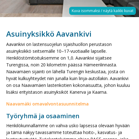
Asuinyksikkö Aavankivi
Aavankivi on lastensuojelun sijaishuollon perustason
asuinyksikkö seitsemälle 10–17-vuotiaalle lapselle.
Henkilöstömitoituksemme on 1,0. Aavankivi sijaitsee
Turengissa, noin 20 kilometrin päässä Hämeenlinnasta.
Naavamäen sijainti on lähellä Turengin keskustaa, josta on
hyvät kulkuyhteydet niin junalla kuin linja-autollakin. Aavankivi
on osa Naavamäen lastenkotien kokonaisuutta, johon kuuluu
lisäksi erityistason asuinyksiköt Kanerva ja Kaarna.
Naavamäki omavalvontasuunnitelma
Työryhmä ja osaaminen
Henkilökunnallamme on vahva usko lapsessa olevaan hyvään
ja tämä näkyy tavassamme toteuttaa hoito-, kasvatus- ja