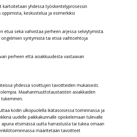
eet kartoitetaan yhdessä työskentelyprosessin
 oppimista, keskustelua ja esimerkiksi
n etua sekä vahvistaa perheen arjessa selviytymistä.
n ongelmien syntymistä tai etsiä vaihtoehtoja
tuvan perheen että asiakkuudesta vastaavan
nteissa yhdessä sovittujen tavoitteiden mukaisesti.
ai molempia. Maahanmuuttotaustaisten asiakkaiden
n tukeminen.
 auttaa kodin ulkopuolella ikätasoisessa toiminnassa ja
nkkinä uudelle paikkakunnalle opiskelemaan tulevalle
la apuna etsimässä uutta harrastusta tai tukea omaan
enkilötoiminnassa määritetään tavoitteet