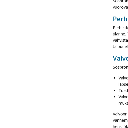
Sospron
vuorovai
Perh
Perheid
tilanne.
vahvista
taloudel
Valv
Sospron
Valv
laps
Tuet
Valvo
mukai
Valvonna
vanhemm
henkilök