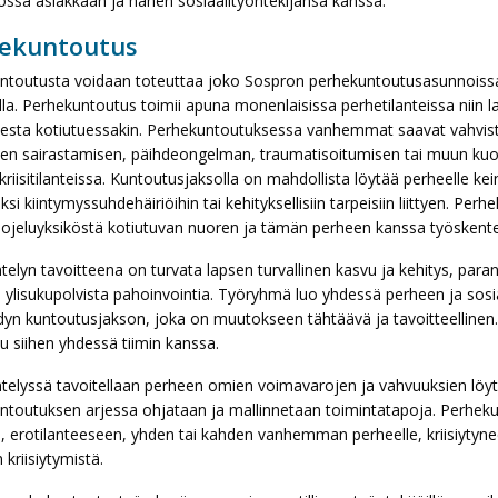
össä asiakkaan ja hänen sosiaalityöntekijänsä kanssa.
ekuntoutus
ntoutusta voidaan toteuttaa joko Sospron perhekuntoutusasunnoissa
illa. Perhekuntoutus toimii apuna monenlaisissa perhetilanteissa niin
ksesta kotiutuessakin. Perhekuntoutuksessa vanhemmat saavat vahv
sen sairastamisen, päihdeongelman, traumatisoitumisen tai muun kuo
riisitilanteissa. Kuntoutusjaksolla on mahdollista löytää perheelle kei
ksi kiintymyssuhdehäiriöihin tai kehityksellisiin tarpeisiin liittyen. 
uojeluyksiköstä kotiutuvan nuoren ja tämän perheen kanssa työskente
elyn tavoitteena on turvata lapsen turvallinen kasvu ja kehitys, par
 ylisukupolvista pahoinvointia. Työryhmä luo yhdessä perheen ja sosiaa
dyn kuntoutusjakson, joka on muutokseen tähtäävä ja tavoitteellinen.
uu siihen yhdessä tiimin kanssa.
elyssä tavoitellaan perheen omien voimavarojen ja vahvuuksien löytä
toutuksen arjessa ohjataan ja mallinnetaan toimintatapoja. Perhekunto
e, erotilanteeseen, yhden tai kahden vanhemman perheelle, kriisiyty
 kriisiytymistä.