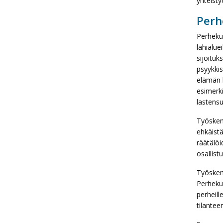
yhteisty
Perh
Perheku
lähialue
sijoitu
psyykki
elämän k
esimerki
lastens
Työskent
ehkäistä
räätälöi
osallist
Työskent
Perhekun
perheill
tilanteen