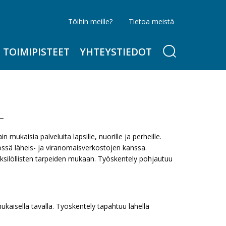
Töihin meille?
Tietoa meistä
TOIMIPISTEET
YHTEYSTIEDOT
mukaisia palveluita lapsille, nuorille ja perheille.
össä läheis- ja viranomaisverkostojen kanssa.
 yksilöllisten tarpeiden mukaan. Työskentely pohjautuu
aisella tavalla. Työskentely tapahtuu lähellä