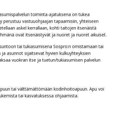
n asumispalvelun toiminta-ajatuksena on tukea
ly perustuu vastuuohjaajan tapaamisiin, yhteiseen
ellaan askel kerrallaan, kohti taitojen itsenäistä
mänä ovat itsenäistyvät ja nuoret ja nuoret aikuiset.
suntoon tai tukiasumisena Sospro:n omistamaan tai
 ja asunnot sijaitsevat hyvien kulkuyhteyksien
aksaa vuokran itse ja tuetun/tukiasumisen palvelun
toapuun tai välttämättömään kodinhoitoapuun. Apu voi
tukemista tai kasvatuksessa ohjaamista.