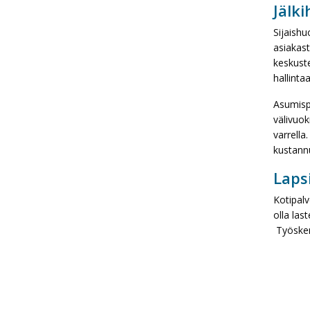
Jälk
Sijaishu
asiakast
keskuste
hallinta
Asumisp
välivuok
varrella
kustannu
Laps
Kotipalv
olla las
Työsken