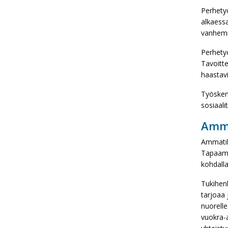
Perhetyö
alkaessa
vanhemm
Perhetyö
Tavoitte
haastavi
Työskent
sosiaali
Amma
Ammatill
Tapaamis
kohdalla
Tukihenk
tarjoaa 
nuorelle
vuokra-a