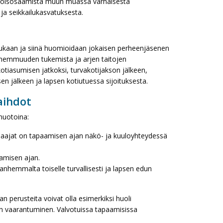
ikoisosaamista muun muassa varhaisesta
ja seikkailukasvatuksesta.
mukaan ja siinä huomioidaan jokaisen perheenjäsenen
vanhemmuuden tukemista ja arjen taitojen
otiasumisen jatkoksi, turvakotijakson jälkeen,
en jälkeen ja lapsen kotiutuessa sijoituksesta.
aihdot
muotoina:
jaajat on tapaamisen ajan näkö- ja kuuloyhteydessä
amisen ajan.
 vanhemmalta toiselle turvallisesti ja lapsen edun
n perusteita voivat olla esimerkiksi huoli
n vaarantuminen. Valvotuissa tapaamisissa