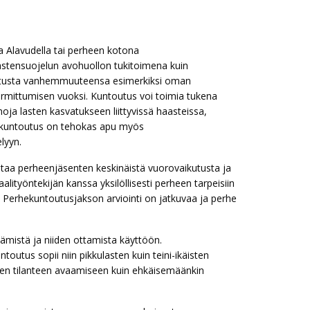
 Alavudella tai perheen kotona
 lastensuojelun avohuollon tukitoimena kuin
istusta vanhemmuuteensa esimerkiksi oman
rmittumisen vuoksi. Kuntoutus voi toimia tukena
noja lasten kasvatukseen liittyvissä haasteissa,
Perhekuntoutus on tehokas apu myös
lyyn.
antaa perheenjäsenten keskinäistä vuorovaikutusta ja
lityöntekijän kanssa yksilöllisesti perheen tarpeisiin
 Perhekuntoutusjakson arviointi on jatkuvaa ja perhe
mistä ja niiden ottamista käyttöön.
utus sopii niin pikkulasten kuin teini-ikäisten
neen tilanteen avaamiseen kuin ehkäisemäänkin