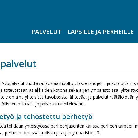
PALVELUT
LAPSILLE JA PERHEILLE
palvelut
Avopalvelut tuottavat sosiaalihuolto-, lastensuojelu- ja kotouttamislain 
ta toteutetaan asiakkaiden kotona sekä arjen ympäristöissä, yhteisty
ely on aina yhteisistä tavoitteista lähtevää, ja palvelut räätälöidään
ilölliseen asiakas- ja palvelusuunnitelmaan.
etyö ja tehostettu perhetyö
ötä tehdään yhteistyössä perheenjäsenten kanssa perheen tarpeen muk
ta, perheen omassa kodissa ja arjen ympäristössä.