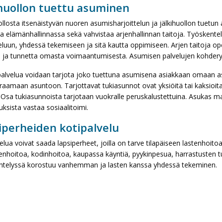
ihuollon tuettu asuminen
ollosta itsenäistyvän nuoren asumisharjoittelun ja jälkihuollon tuetu
a elämänhallinnassa sekä vahvistaa arjenhallinnan taitoja. Työskente
luun, yhdessä tekemiseen ja sitä kautta oppimiseen. Arjen taitoja opet
a ja tunnetta omasta voimaantumisesta. Asumisen palvelujen kohderyh
alvelua voidaan tarjota joko tuettuna asumisena asiakkaan omaan a
raamaan asuntoon. Tarjottavat tukiasunnot ovat yksiöitä tai kaksioita
. Osa tukiasunnoista tarjotaan vuokralle peruskalustettuina. Asukas m
ksista vastaa sosiaalitoimi.
iperheiden kotipalvelu
elua voivat saada lapsiperheet, joilla on tarve tilapäiseen lastenhoi
tenhoitoa, kodinhoitoa, kaupassa käyntiä, pyykinpesua, harrastusten 
telyssä korostuu vanhemman ja lasten kanssa yhdessä tekeminen.