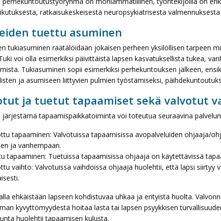
 perhekuntoutustyöryhmä on moniammatillinen, työntekijöillä on er
kutuksesta, ratkaisukeskeisestä neuropsykiatrisesta valmennuksesta 
eiden tuettu asuminen
en tukiasuminen räätälöidään jokaisen perheen yksilöllisen tarpeen 
 Tuki voi olla esimerkiksi päivittäistä lapsen kasvatuksellista tukea, 
mista. Tukiasuminen sopii esimerkiksi perhekuntouksen jälkeen, ensik
listen ja asumiseen liittyvien pulmien työstämiseksi, päihdekuntoutuks
otut ja tuetut tapaamiset sekä valvotut v
 järjestämä tapaamispaikkatoiminta voi toteutua seuraavina palvelu
ottu tapaaminen: Valvotuissa tapaamisissa avopalveluiden ohjaaja/oh
een ja vanhempaan.
tu tapaaminen: Tuetuissa tapaamisissa ohjaaja on käytettävissä tapa
ttu vaihto: Valvotuissa vaihdoissa ohjaaja huolehtii, että lapsi siirtyy
sesti.
lla ehkäistään lapseen kohdistuvaa uhkaa ja erityistä huolta. Valvonna
an kyvyttömyydestä hoitaa lasta tai lapsen psyykkisen turvallisuude
unta huolehtii tapaamisen kulusta.