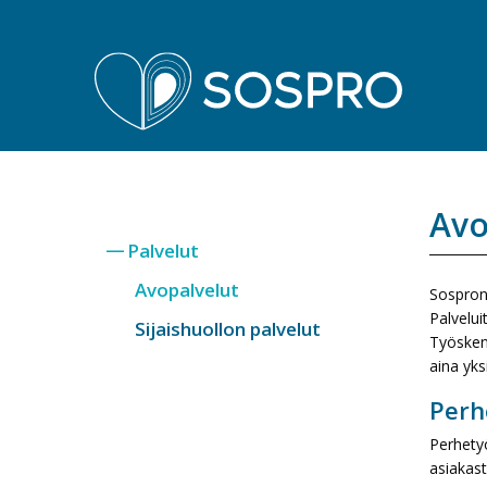
Sospro
Avo
Palvelut
Avopalvelut
Sospron 
Palvelui
Sijaishuollon palvelut
Työskent
aina yks
Perh
Perhety
asiakas