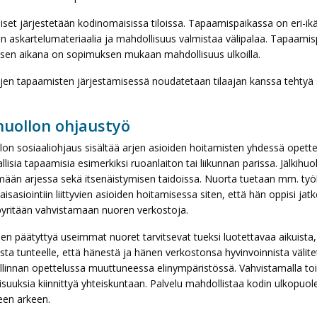
et järjestetään kodinomaisissa tiloissa. Tapaamispaikassa on eri-ikäisi
n askartelumateriaalia ja mahdollisuus valmistaa välipalaa. Tapaamispa
sen aikana on sopimuksen mukaan mahdollisuus ulkoilla.
jen tapaamisten järjestämisessä noudatetaan tilaajan kanssa tehtyä 
ihuollon ohjaustyö
llon sosiaaliohjaus sisältää arjen asioiden hoitamisten yhdessä opett
llisia tapaamisia esimerkiksi ruoanlaiton tai liikunnan parissa. Jälkih
mään arjessa sekä itsenäistymisen taidoissa. Nuorta tuetaan mm. työl
isasiointiin liittyvien asioiden hoitamisessa siten, että hän oppisi jat
pyritään vahvistamaan nuoren verkostoja.
sen päätyttyä useimmat nuoret tarvitsevat tueksi luotettavaa aikuista,
sta tunteelle, että hänestä ja hänen verkostonsa hyvinvoinnista välite
llinnan opettelussa muuttuneessa elinympäristössä. Vahvistamalla to
suuksia kiinnittyä yhteiskuntaan. Palvelu mahdollistaa kodin ulkopuolel
een arkeen.