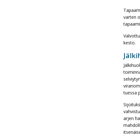
Tapaamis
varten o
tapaami
Valvottu
kesto.
Jälk
Jälkihuo
toiminna
selviyty
viranoma
tuessa 
Sijoituk
vahvistu
arjen ha
mahdolli
itsenäis