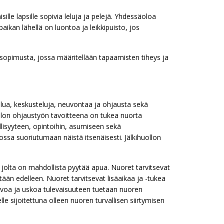
lle lapsille sopivia leluja ja pelejä. Yhdessäoloa
ikan lähellä on luontoa ja leikkipuisto, jos
sopimusta, jossa määritellään tapaamisten tiheys ja
elua, keskusteluja, neuvontaa ja ohjausta sekä
uollon ohjaustyön tavoitteena on tukea nuorta
lisyyteen, opintoihin, asumiseen sekä
kossa suoriutumaan näistä itsenäisesti. Jälkihuollon
 jolta on mahdollista pyytää apua. Nuoret tarvitsevat
tään edelleen. Nuoret tarvitsevat lisäaikaa ja -tukea
ivoa ja uskoa tulevaisuuteen tuetaan nuoren
le sijoitettuna olleen nuoren turvallisen siirtymisen