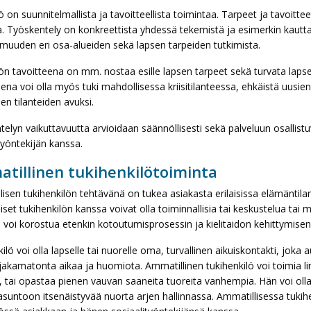
 on suunnitelmallista ja tavoitteellista toimintaa. Tarpeet ja tavoitt
. Työskentely on konkreettista yhdessä tekemistä ja esimerkin kautta
uuden eri osa-alueiden sekä lapsen tarpeiden tutkimista.
n tavoitteena on mm. nostaa esille lapsen tarpeet sekä turvata lapse
ena voi olla myös tuki mahdollisessa kriisitilanteessa, ehkäistä uusie
en tilanteiden avuksi.
elyn vaikuttavuutta arvioidaan säännöllisesti sekä palveluun osallis
työntekijän kanssa.
tillinen tukihenkilötoiminta
isen tukihenkilön tehtävänä on tukea asiakasta erilaisissa elämäntila
et tukihenkilön kanssa voivat olla toiminnallisia tai keskustelua t
 voi korostua etenkin kotoutumisprosessin ja kielitaidon kehittymise
ilö voi olla lapselle tai nuorelle oma, turvallinen aikuiskontakti, joka
jakamatonta aikaa ja huomiota. Ammatillinen tukihenkilö voi toimia li
, tai opastaa pienen vauvan saaneita tuoreita vanhempia. Hän voi ol
suntoon itsenäistyvää nuorta arjen hallinnassa. Ammatillisessa tukih