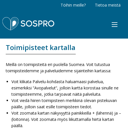
Töihin meille?
Tietoa meistä
Sospro
Toimipisteet kartalla
Meillä on toimipisteitä eri puolella Suomea. Voit tutustua
toimipisteidemme ja palveluidemme sijainteihin kartassa:
Voit klikata Palvelu-kohdasta haluamaasi palvelua,
esimerkiksi ”Avopalvelut”, jolloin kartta korostaa sinulle ne
toimipisteemme, jotka tarjoavat näitä palveluita.
Voit viedä hiiren toimipisteen merkkinä olevan pistekuvan
päälle, jolloin saat esille toimipisteen tiedot.
Voit zoomata kartan näkyvyyttä painikkeilla + (lähennä) ja –
(loitonna). Voit zoomata myös liikuttamalla hiirtä kartan
päällä.