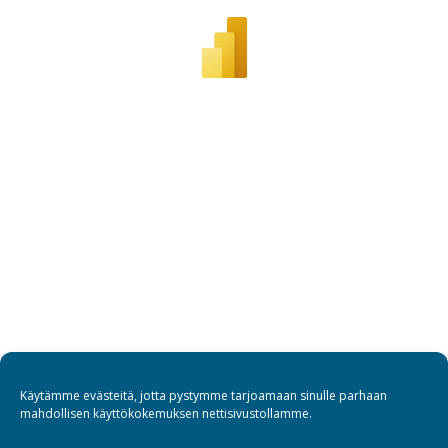
Käytämme evästeitä, jotta pystymme tarjoamaan sinulle parhaan
mahdollisen käyttökokemuksen nettisivustollamme.