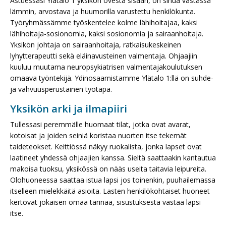
Astuessasi Ylätalo 1 yksikön ovesta sisään, on sinua vastassa
lämmin, arvostava ja huumorilla varustettu henkilökunta.
Työryhmässämme työskentelee kolme lähihoitajaa, kaksi
lähihoitaja-sosionomia, kaksi sosionomia ja sairaanhoitaja.
Yksikön johtaja on sairaanhoitaja, ratkaisukeskeinen
lyhytterapeutti sekä eläinavusteinen valmentaja. Ohjaajiin
kuuluu muutama neuropsykiatrisen valmentajakoulutuksen
omaava työntekijä. Ydinosaamistamme Ylätalo 1:llä on suhde-
ja vahvuusperustainen työtapa.
Yksikön arki ja ilmapiiri
Tullessasi peremmälle huomaat tilat, jotka ovat avarat,
kotoisat ja joiden seiniä koristaa nuorten itse tekemät
taideteokset. Keittiössä näkyy ruokalista, jonka lapset ovat
laatineet yhdessä ohjaajien kanssa. Sieltä saattaakin kantautua
makoisa tuoksu, yksikössä on nääs useita taitavia leipureita.
Olohuoneessa saattaa istua lapsi jos toinenkin, puuhailemassa
itselleen mielekkäitä asioita. Lasten henkilökohtaiset huoneet
kertovat jokaisen omaa tarinaa, sisustuksesta vastaa lapsi
itse.