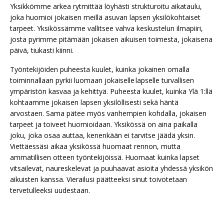
Yksikkömme arkea rytmittää löyhästi strukturoitu aikataulu,
joka huomioi jokaisen meillä asuvan lapsen yksilökohtaiset
tarpeet. Yksikössämme vallitsee vahva keskustelun ilmapiiri,
josta pyrimme pitämään jokaisen aikuisen toimesta, jokaisena
päivä, tiukasti kiinni.
Työntekijöiden puheesta kuulet, kuinka jokainen omalla
toiminnallaan pyrkii luomaan jokaiselle lapselle turvallisen
ympäristön kasvaa ja kehittyä. Puheesta kuulet, kuinka Ylä 1:llä
kohtaamme jokaisen lapsen yksilöllisesti sekä häntä
arvostaen. Sama pätee myös vanhempien kohdalla, jokaisen
tarpeet ja toiveet huomioidaan. Yksikössä on aina paikalla
joku, joka osaa auttaa, kenenkään ei tarvitse jäädä yksin.
Viettäessäsi aikaa yksikössä huomaat rennon, mutta
ammatillisen otteen työntekijöissä. Huomaat kuinka lapset
vitsailevat, naureskelevat ja puuhaavat asioita yhdessä yksikön
aikuisten kanssa. Vierailusi päätteeksi sinut toivotetaan
tervetulleeksi uudestaan.