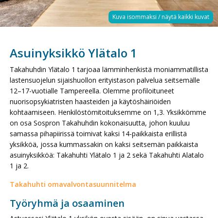
Asuinyksikkö Ylätalo 1
Takahuhdin Ylätalo 1 tarjoaa lämminhenkistä moniammatillista
lastensuojelun sijaishuollon erityistason palvelua seitsemälle
12–17-vuotialle Tampereella. Olemme profiloituneet
nuorisopsykiatristen haasteiden ja käytöshäiriöiden
kohtaamiseen. Henkilöstömitoituksemme on 1,3.
Yksikkömme
on osa Sospron Takahuhdin kokonaisuutta, johon kuuluu
samassa pihapiirissä toimivat kaksi 14-paikkaista erillistä
yksikköä, jossa kummassakin on kaksi seitsemän paikkaista
asuinyksikköä: Takahuhti Ylätalo 1 ja 2 sekä Takahuhti Alatalo
1 ja 2.
Takahuhti omavalvontasuunnitelma
Työryhmä ja osaaminen