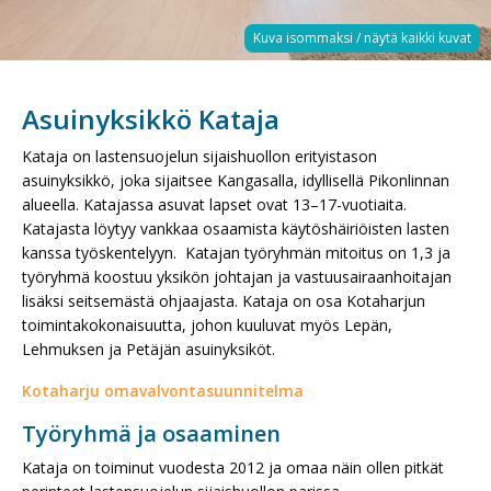
Asuinyksikkö Kataja
Kataja on lastensuojelun sijaishuollon erityistason
asuinyksikkö, joka sijaitsee Kangasalla, idyllisellä Pikonlinnan
alueella. Katajassa asuvat lapset ovat 13–17-vuotiaita.
Katajasta löytyy vankkaa osaamista käytöshäiriöisten lasten
kanssa työskentelyyn. Katajan työryhmän mitoitus on 1,3 ja
työryhmä koostuu yksikön johtajan ja vastuusairaanhoitajan
lisäksi seitsemästä ohjaajasta. Kataja on osa Kotaharjun
toimintakokonaisuutta, johon kuuluvat myös Lepän,
Lehmuksen ja Petäjän asuinyksiköt.
Kotaharju omavalvontasuunnitelma
Työryhmä ja osaaminen
Kataja on toiminut vuodesta 2012 ja omaa näin ollen pitkät