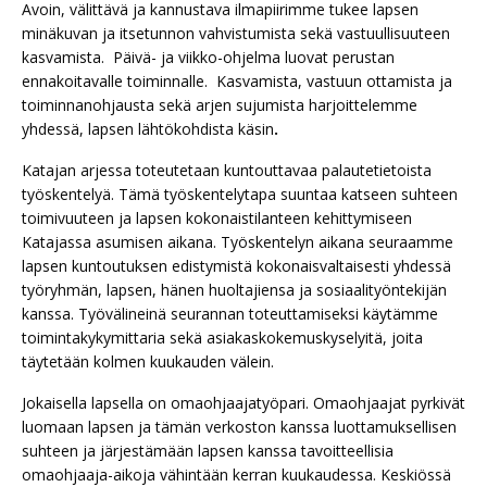
Avoin, välittävä ja kannustava ilmapiirimme tukee lapsen
minäkuvan ja itsetunnon vahvistumista sekä vastuullisuuteen
kasvamista. Päivä- ja viikko-ohjelma luovat perustan
ennakoitavalle toiminnalle. Kasvamista, vastuun ottamista ja
toiminnanohjausta sekä arjen sujumista harjoittelemme
yhdessä, lapsen lähtökohdista käsin
.
Katajan arjessa toteutetaan kuntouttavaa palautetietoista
työskentelyä. Tämä työskentelytapa suuntaa katseen suhteen
toimivuuteen ja lapsen kokonaistilanteen kehittymiseen
Katajassa asumisen aikana. Työskentelyn aikana seuraamme
lapsen kuntoutuksen edistymistä kokonaisvaltaisesti yhdessä
työryhmän, lapsen, hänen huoltajiensa ja sosiaalityöntekijän
kanssa. Työvälineinä seurannan toteuttamiseksi käytämme
toimintakykymittaria sekä asiakaskokemuskyselyitä, joita
täytetään kolmen kuukauden välein.
Jokaisella lapsella on omaohjaajatyöpari. Omaohjaajat pyrkivät
luomaan lapsen ja tämän verkoston kanssa luottamuksellisen
suhteen ja järjestämään lapsen kanssa tavoitteellisia
omaohjaaja-aikoja vähintään kerran kuukaudessa. Keskiössä