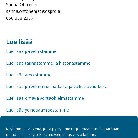
Sanna Ohtonen
sanna.ohtonen(at)sospro.fi
050 338 2337
Lue lisää
Lue lisää palveluistamme
Lue lisää tarinastamme ja historiastamme
Lue lisää arvoistamme
Lue lisää palvelumme laadusta ja vaikuttavuudesta
Lue lisää omavalvontaohjelmastamme
Lue lisää ydinosaamisestamme
Lue lisää henkilöstöstämme ja Sospro-Akatemian
täydennyskoulutuksista
Käytämme evästeitä, jotta pystymme tarjoamaan sinulle parhaan
mahdollisen käyttökokemuksen nettisivustollamme.