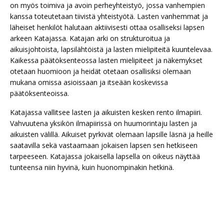
on myös toimiva ja avoin perheyhteistyö, jossa vanhempien
kanssa toteutetaan tiivistä yhteistyötä. Lasten vanhemmat ja
läheiset henkilöt halutaan aktiivisesti ottaa osalliseksi lapsen
arkeen Katajassa. Katajan arki on strukturoitua ja
aikuisjohtoista, lapsilähtöistä ja lasten mielipiteitä kuuntelevaa​.
Kaikessa päätöksenteossa lasten mielipiteet ja näkemykset
otetaan huomioon ja heidät otetaan osallisiksi olemaan
mukana omissa asioissaan ja itseään koskevissa
päätöksenteoissa.
Katajassa vallitsee lasten ja aikuisten kesken rento ilmapiiri.
Vahvuutena yksikön ilmapiirissä on huumorintaju lasten ja
aikuisten välillä. Aikuiset pyrkivät olemaan lapsille läsnä ja heille
saatavilla sekä vastaamaan jokaisen lapsen sen hetkiseen
tarpeeseen. Katajassa jokaisella lapsella on oikeus näyttää
tunteensa niin hyvinä, kuin huonompinakin hetkinä.