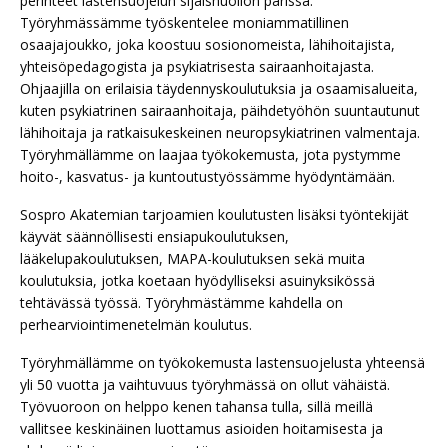
perinteet lastensuojelun sijaishuollon parissa.
Työryhmässämme työskentelee moniammatillinen
osaajajoukko, joka koostuu sosionomeista, lähihoitajista,
yhteisöpedagogista ja psykiatrisesta sairaanhoitajasta.
Ohjaajilla on erilaisia täydennyskoulutuksia ja osaamisalueita,
kuten psykiatrinen sairaanhoitaja, päihdetyöhön suuntautunut
lähihoitaja ja ratkaisukeskeinen neuropsykiatrinen valmentaja.
Työryhmällämme on laajaa työkokemusta, jota pystymme
hoito-, kasvatus- ja kuntoutustyössämme hyödyntämään.
Sospro Akatemian tarjoamien koulutusten lisäksi työntekijät
käyvät säännöllisesti ensiapukoulutuksen,
lääkelupakoulutuksen, MAPA-koulutuksen sekä muita
koulutuksia, jotka koetaan hyödylliseksi asuinyksikössä
tehtävässä työssä. Työryhmästämme kahdella on
perhearviointimenetelmän koulutus.
Työryhmällämme on työkokemusta lastensuojelusta yhteensä
yli 50 vuotta ja vaihtuvuus työryhmässä on ollut vähäistä.
Työvuoroon on helppo kenen tahansa tulla, sillä meillä
vallitsee keskinäinen luottamus asioiden hoitamisesta ja