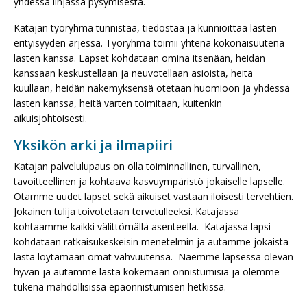
yhdessä linjassa pysymisestä.
Katajan työryhmä tunnistaa, tiedostaa ja kunnioittaa lasten
erityisyyden arjessa​. Työryhmä toimii yhtenä kokonaisuutena
lasten kanssa. Lapset kohdataan omina itsenään, heidän
kanssaan keskustellaan ja neuvotellaan asioista, heitä
kuullaan, heidän näkemyksensä otetaan huomioon ja yhdessä
lasten kanssa, heitä varten toimitaan, kuitenkin
aikuisjohtoisesti.
Yksikön arki ja ilmapiiri
Katajan palvelulupaus on olla toiminnallinen, turvallinen,
tavoitteellinen ja kohtaava kasvuympäristö jokaiselle lapselle.
Otamme uudet lapset sekä aikuiset vastaan iloisesti tervehtien.
Jokainen tulija toivotetaan tervetulleeksi. Katajassa
kohtaamme kaikki välittömällä asenteella. Katajassa lapsi
kohdataan ratkaisukeskeisin menetelmin ja autamme jokaista
lasta löytämään omat vahvuutensa. Näemme lapsessa olevan
hyvän ja autamme lasta kokemaan onnistumisia ja olemme
tukena mahdollisissa epäonnistumisen hetkissä.