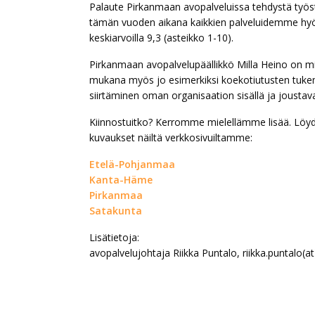
Palaute Pirkanmaan avopalveluissa tehdystä työstä 
tämän vuoden aikana kaikkien palveluidemme hyödy
keskiarvoilla 9,3 (asteikko 1-10).
Pirkanmaan avopalvelupäällikkö Milla Heino on mi
mukana myös jo esimerkiksi koekotiutusten tukemis
siirtäminen oman organisaation sisällä ja joustava
Kiinnostuitko? Kerromme mielellämme lisää. Lö
kuvaukset näiltä verkkosivuiltamme:
Etelä-Pohjanmaa
Kanta-Häme
Pirkanmaa
Satakunta
Lisätietoja:
avopalvelujohtaja Riikka Puntalo, riikka.puntalo(a