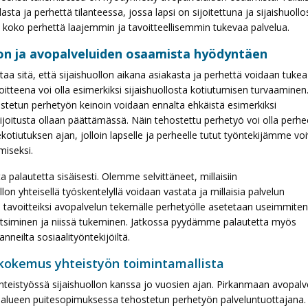
ta ja perhettä tilanteessa, jossa lapsi on sijoitettuna ja sijaishuollo
 koko perhettä laajemmin ja tavoitteellisemmin tukevaa palvelua.
lon ja avopalveluiden osaamista hyödyntäen
aa sitä, että sijaishuollon aikana asiakasta ja perhettä voidaan tukea
tteena voi olla esimerkiksi sijaishuollosta kotiutumisen turvaaminen
ostetun perhetyön keinoin voidaan ennalta ehkäistä esimerkiksi
 sijoitusta ollaan päättämässä. Näin tehostettu perhetyö voi olla perh
ekotiutuksen ajan, jolloin lapselle ja perheelle tutut työntekijämme vo
miseksi.
 palautetta sisäisesti. Olemme selvittäneet, millaisiin
llon yhteisellä työskentelyllä voidaan vastata ja millaisia palvelun
että tavoitteiksi avopalvelun tekemälle perhetyölle asetetaan useimmiten
etsiminen ja niissä tukeminen. Jatkossa pyydämme palautetta myös
nneilta sosiaalityöntekijöiltä.
 kokemus yhteistyön toimintamallista
teistyössä sijaishuollon kanssa jo vuosien ajan. Pirkanmaan avopalv
lueen puitesopimuksessa tehostetun perhetyön palveluntuottajana.