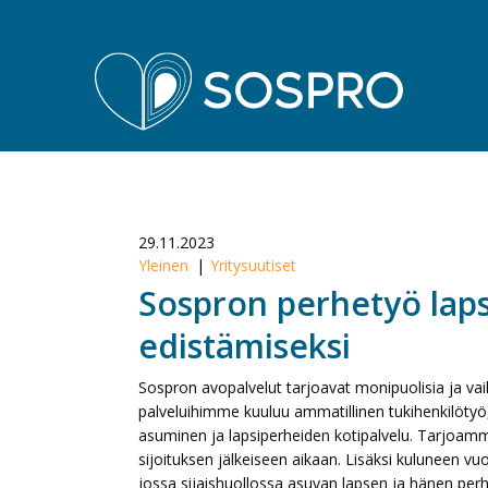
Sospro
29.11.2023
Yleinen
Yritysuutiset
Sospron perhetyö lap
edistämiseksi
Sospron avopalvelut tarjoavat monipuolisia ja vaiku
palveluihimme kuuluu ammatillinen tukihenkilötyö
asuminen ja lapsiperheiden kotipalvelu. Tarjoamm
sijoituksen jälkeiseen aikaan. Lisäksi kuluneen 
jossa sijaishuollossa asuvan lapsen ja hänen per