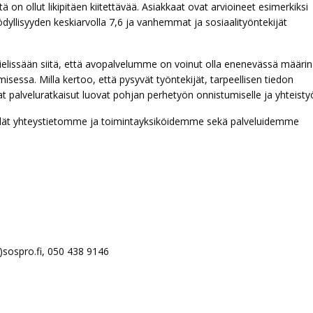
on ollut likipitäen kiitettävää. Asiakkaat ovat arvioineet esimerkiksi
llisyyden keskiarvolla 7,6 ja vanhemmat ja sosiaalityöntekijät
elissään siitä, että avopalvelumme on voinut olla enenevässä määrin
essa. Milla kertoo, että pysyvät työntekijät, tarpeellisen tiedon
t palveluratkaisut luovat pohjan perhetyön onnistumiselle ja yhteistyö
ydät yhteystietomme ja toimintayksiköidemme sekä palveluidemme
t)sospro.fi, 050 438 9146