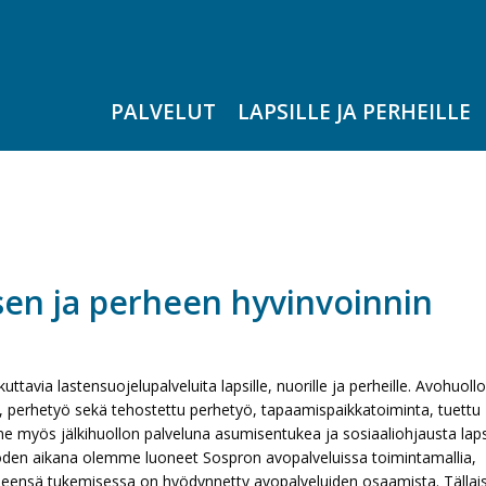
PALVELUT
LAPSILLE JA PERHEILLE
sen ja perheen hyvinvoinnin
ttavia lastensuojelupalveluita lapsille, nuorille ja perheille. Avohuoll
, perhetyö sekä tehostettu perhetyö, tapaamispaikkatoiminta, tuettu
e myös jälkihuollon palveluna asumisentukea ja sosiaaliohjausta lap
vuoden aikana olemme luoneet Sospron avopalveluissa toimintamallia,
heensä tukemisessa on hyödynnetty avopalveluiden osaamista. Tällais