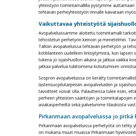
yhteistyön toimintamallilla pystymme auttamaan las
tehtävän perheyhteistyön rinnalle kaivataan myös
Vaikuttavaa yhteistyötä sijaishuol
Avopalveluissamme aloitettu toimintamalli tarkoitt
tehostetun perhetyön keinoin ja menetelmin. Tavoi
Tällöin avopalveluissa tehtävän perhetyön ja teh
kotitilanteen uudelleen kriisiytymistä, kun lapsen
tukena jo sijaishuollon aikana ja jatkua vaikka ko
jatkaa palvelua tukitoimena kotiutumisen onnistu
Sospron avopalveluissa on kerätty toimintamallista
lastensuojelutarpeisiin avopalveluiden ja sijaishuo
tavoitteet voivat olla. Palautteissa tulee esiin, 
perheen yhteisten sääntöjen ja toimintatapojen 
asiakasperheiltä sekä palvelumme tilauksista vasta
Pirkanmaan avopalveluissa jo pitkä
Pirkanmaan avopalveluissa perhetyötä on tehty yh
on mukana muun muassa Pirkanmaan hyvinvointia