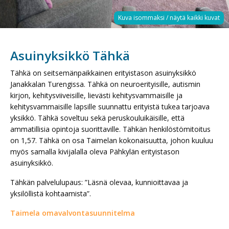
Asuinyksikkö Tähkä
Tähkä on seitsemänpaikkainen erityistason asuinyksikkö
Janakkalan Turengissa. Tähkä on neuroerityisille, autismin
kirjon, kehitysviiveisille, lievästi kehitysvammaisille ja
kehitysvammaisille lapsille suunnattu erityistä tukea tarjoava
yksikkö. Tähkä soveltuu sekä peruskouluikäisille, että
ammatillisia opintoja suorittaville. Tähkän henkilöstömitoitus
on 1,57. Tähkä on osa Taimelan kokonaisuutta, johon kuuluu
myös samalla kivijalalla oleva Pähkylän erityistason
asuinyksikkö.
Tähkän palvelulupaus: ”Läsnä olevaa, kunnioittavaa ja
yksilöllistä kohtaamista”.
Taimela omavalvontasuunnitelma