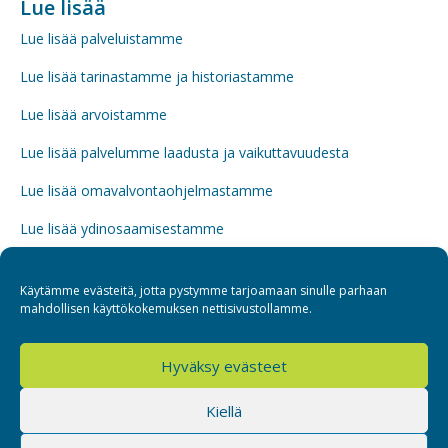
Lue lisää
Lue lisää palveluistamme
Lue lisää tarinastamme ja historiastamme
Lue lisää arvoistamme
Lue lisää palvelumme laadusta ja vaikuttavuudesta
Lue lisää omavalvontaohjelmastamme
Lue lisää ydinosaamisestamme
Lue lisää henkilöstöstämme ja Sospro-Akatemian
täydennyskoulutuksista
Käytämme evästeitä, jotta pystymme tarjoamaan sinulle parhaan
mahdollisen käyttökokemuksen nettisivustollamme.
Hyväksy evästeet
Sospro
Kiellä