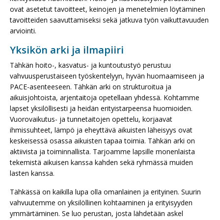
ovat asetetut tavoitteet, keinojen ja menetelmien löytäminen
tavoitteiden saavuttamiseksi sekä jatkuva työn vaikuttavuuden
arviointi.
Yksikön arki ja ilmapiiri
Tähkän hoito-, kasvatus- ja kuntoutustyö perustuu
vahvuusperustaiseen työskentelyyn, hyvän huomaamiseen ja
PACE-asenteeseen. Tähkän arki on strukturoitua ja
aikuisjohtoista, arjentaitoja opetellaan yhdessä. Kohtamme
lapset yksilöllisesti ja heidän erityistarpeensa huomioiden.
Vuorovaikutus- ja tunnetaitojen opettelu, korjaavat
ihmissuhteet, lämpö ja eheyttävä aikuisten läheisyys ovat
keskeisessä osassa aikuisten tapaa toimia. Tähkän arki on
aktiivista ja toiminnallista. Tarjoamme lapsille monenlaista
tekemistä aikuisen kanssa kahden sekä ryhmässä muiden
lasten kanssa.
Tähkässä on kaikilla lupa olla omanlainen ja erityinen. Suurin
vahvuutemme on yksilöllinen kohtaaminen ja erityisyyden
ymmärtäminen. Se luo perustan, josta lähdetään askel