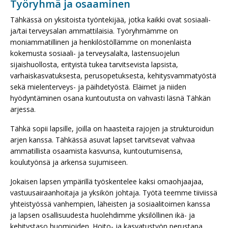
Työryhmä ja osaaminen
Tähkässä on yksitoista työntekijää, jotka kaikki ovat sosiaali-
ja/tai terveysalan ammattilaisia. Työryhmämme on
moniammatillinen ja henkilöstöllämme on monenlaista
kokemusta sosiaali- ja terveysalalta, lastensuojelun
sijaishuollosta, erityistä tukea tarvitsevista lapsista,
varhaiskasvatuksesta, perusopetuksesta, kehitysvammatyöstä
sekä mielenterveys- ja päihdetyöstä. Eläimet ja niiden
hyödyntäminen osana kuntoutusta on vahvasti läsnä Tähkän
arjessa.
Tähkä sopii lapsille, joilla on haasteita rajojen ja strukturoidun
arjen kanssa. Tähkässä asuvat lapset tarvitsevat vahvaa
ammatillista osaamista kasvunsa, kuntoutumisensa,
koulutyönsä ja arkensa sujumiseen.
Jokaisen lapsen ympärillä työskentelee kaksi omaohjaajaa,
vastuusairaanhoitaja ja yksikön johtaja. Työtä teemme tiiviissä
yhteistyössä vanhempien, läheisten ja sosiaalitoimen kanssa
ja lapsen osallisuudesta huolehdimme yksilöllinen ikä- ja
kehitystaso huomioiden. Hoito- ja kasvatustyön perustana