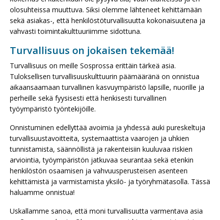
olosuhteissa muuttuva. Siksi olemme lähteneet kehittämään
sekä asiakas-, että henkilöstöturvallisuutta kokonaisuutena ja
vahvasti toimintakulttuuriimme sidottuna.
Turvallisuus on jokaisen tekemää!
Turvallisuus on meille Sosprossa erittäin tärkeä asia.
Tuloksellisen turvallisuuskulttuurin päämääränä on onnistua
aikaansaamaan turvallinen kasvuympäristö lapsille, nuorille ja
perheille sekä fyysisesti että henkisesti turvallinen
työympäristö työntekijöille.
Onnistuminen edellyttää avoimia ja yhdessä auki pureskeltuja
turvallisuustavoitteita, systemaattista vaarojen ja uhkien
tunnistamista, säännöllistä ja rakenteisiin kuuluvaa riskien
arviointia, työympäristön jatkuvaa seurantaa sekä etenkin
henkilöstön osaamisen ja vahvuusperusteisen asenteen
kehittämistä ja varmistamista yksilö- ja työryhmätasolla. Tässä
haluamme onnistua!
Uskallamme sanoa, että moni turvallisuutta varmentava asia