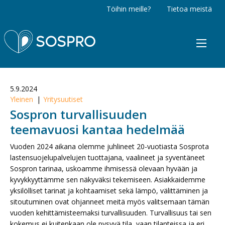
Töihin meille?
Tietoa meistä
Sospro
5.9.2024
Yleinen
Yritysuutiset
Sospron turvallisuuden
teemavuosi kantaa hedelmää
Vuoden 2024 aikana olemme juhlineet 20-vuotiasta Sosprota
lastensuojelupalvelujen tuottajana, vaalineet ja syventäneet
Sospron tarinaa, uskoamme ihmisessä olevaan hyvään ja
kyvykkyyttämme sen näkyväksi tekemiseen. Asiakkaidemme
yksilölliset tarinat ja kohtaamiset sekä lämpö, välittäminen ja
sitoutuminen ovat ohjanneet meitä myös valitsemaan tämän
vuoden kehittämisteemaksi turvallisuuden. Turvallisuus tai sen
kokemus ei kuitenkaan ole pysyvä tila, vaan tilanteissa ja eri