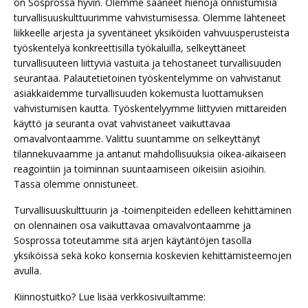
on Sosprossa hyvin. Olemme saaneet hienoja onnistumisia
turvallisuuskulttuurimme vahvistumisessa. Olemme lähteneet
liikkeelle arjesta ja syventäneet yksiköiden vahvuusperusteista
työskentelyä konkreettisilla työkaluilla, selkeyttäneet
turvallisuuteen liittyviä vastuita ja tehostaneet turvallisuuden
seurantaa. Palautetietoinen työskentelymme on vahvistanut
asiakkaidemme turvallisuuden kokemusta luottamuksen
vahvistumisen kautta. Työskentelyymme liittyvien mittareiden
käyttö ja seuranta ovat vahvistaneet vaikuttavaa
omavalvontaamme. Valittu suuntamme on selkeyttänyt
tilannekuvaamme ja antanut mahdollisuuksia oikea-aikaiseen
reagointiin ja toiminnan suuntaamiseen oikeisiin asioihin.
Tässä olemme onnistuneet.
Turvallisuuskulttuurin ja -toimenpiteiden edelleen kehittäminen
on olennainen osa vaikuttavaa omavalvontaamme ja
Sosprossa toteutamme sitä arjen käytäntöjen tasolla
yksiköissä sekä koko konsernia koskevien kehittämisteemojen
avulla.
Kiinnostuitko? Lue lisää verkkosivuiltamme: