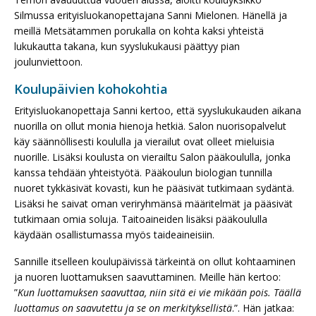
Silmussa erityisluokanopettajana Sanni Mielonen. Hänellä ja
meillä Metsätammen porukalla on kohta kaksi yhteistä
lukukautta takana, kun syyslukukausi päättyy pian
joulunviettoon.
Koulupäivien kohokohtia
Erityisluokanopettaja Sanni kertoo, että syyslukukauden aikana
nuorilla on ollut monia hienoja hetkiä. Salon nuorisopalvelut
käy säännöllisesti koululla ja vierailut ovat olleet mieluisia
nuorille. Lisäksi koulusta on vierailtu Salon pääkoululla, jonka
kanssa tehdään yhteistyötä. Pääkoulun biologian tunnilla
nuoret tykkäsivät kovasti, kun he pääsivät tutkimaan sydäntä.
Lisäksi he saivat oman veriryhmänsä määritelmät ja pääsivät
tutkimaan omia soluja. Taitoaineiden lisäksi pääkoululla
käydään osallistumassa myös taideaineisiin.
Sannille itselleen koulupäivissä tärkeintä on ollut kohtaaminen
ja nuoren luottamuksen saavuttaminen. Meille hän kertoo:
”
Kun luottamuksen saavuttaa, niin sitä ei vie mikään pois. Täällä
luottamus on saavutettu ja se on merkityksellistä
.”. Hän jatkaa: