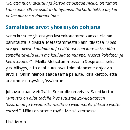
”
Se, että nuori avautuu ja kertoo asioistaan meille, on tämän
työn suola. Oli ne asiat mitä hyvänsä. Parhaita hetkiä on, kun
näkee nuoren aidoimmillaan
.”.
Samalaiset arvot yhteistyön pohjana
Sanni kuvailee yhteistyön lastenkotiemme kanssa olevan
päivittäistä ja tiivistä. Metsätammesta Sanni tiivistää: ”
Koen
arvojen olevan kohdallaan ja työtä nuorten kanssa tehdään
samalla tavalla kuin me koululla toimimme. Nuoret kohdaten ja
heitä kuullen
.”. Meillä Metsätammessa ja Sosprossa sekä
yksilöllisyys, että osallisuus ovat toimintaamme ohjaavia
arvoja. Onkin hienoa saada tämä palaute, joka kertoo, että
arvomme näkyvät työssämme.
Juhlavuottaan viettävälle Sosprolle terveisiksi Sanni kertoo:
”
Minusta on ollut todella kiva tutustua 20-vuotiaaseen
Sosprohon ja toivon, että meillä on vielä monta yhteistä vuotta
edessä.
”. Näin toivomme myös Metsätammessa.
LIsätietoja: