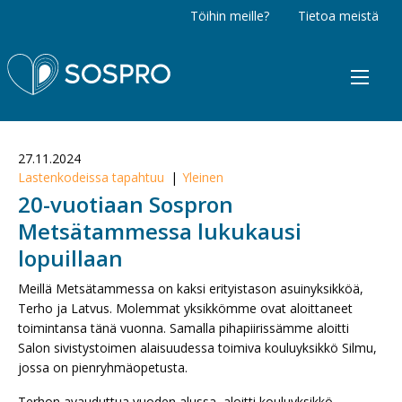
Töihin meille?
Tietoa meistä
Sospro
27.11.2024
Lastenkodeissa tapahtuu
Yleinen
20-vuotiaan Sospron
Metsätammessa lukukausi
lopuillaan
Meillä Metsätammessa on kaksi erityistason asuinyksikköä,
Terho ja Latvus. Molemmat yksikkömme ovat aloittaneet
toimintansa tänä vuonna. Samalla pihapiirissämme aloitti
Salon sivistystoimen alaisuudessa toimiva kouluyksikkö Silmu,
jossa on pienryhmäopetusta.
Terhon avauduttua vuoden alussa, aloitti kouluyksikkö