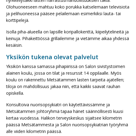
nyrkkeilysäkki lasten harrastusmahdollisuuksien takia.
Olohuoneeseen mahtuu koko porukka katselemaan televisiota
ja pelihuoneessa pääsee pelailemaan esimerkiksi lauta- tai
korttipelejä.
Isolla piha-alueella on lapsille koripallokenttä, kiipeilytelineitä ja
keinuja. Pihakeittiössä grillailemme ja vietämme aikaa yhdessä
kesäisin.
Yksikön tukena olevat palvelut
Yksikön kanssa samassa pihapiirissä on Salon sivistystoimen
alainen koulu, jossa on tilat ja resurssit 14 oppilaalle. Myös
koulu on rakennettu Metsätammen lasten tarpeita ajatellen;
tiloja on mahdollisuus jakaa niin, että kaikki saavat rauhan
opiskella.
Konsultoiva nuorisopsykiatri on käytettävissämme ja
Metsätammen johtoryhmä tapaa hänet säännöllisesti kuusi
kertaa vuodessa. Halikon terveyskeskus sijaitsee kilometrin
päässä Metsätammesta ja Salon nuorisopsykiatrian työryhmä
alle viiden kilometrin päässä.