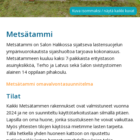
Metsätammi
Metsätammi on Salon Halikossa sijaitseva
lastensuojelun
ympärivuorokautista
sijaishuoltoa tarjoava kokonaisuus.
Metsätammeen kuuluu kaksi
7-paikkaista
erityistason
asuinyksikköä
, Terho ja Latvus
sekä Salon
sivistystoimen
alainen 14 oppilaan
pihakoulu
.
Metsätammi omavalvontasuunnitelma
Tilat
Kaikki Metsätammen rakennukset ovat valmistuneet vuonna
2024 ja ne on suunniteltu käyttötarkoitustaan silmällä pitäen.
Lapsilla on oma huone, jonka sisustukseen he voivat vaikuttaa.
Myös yhteisten tilojen käytössä mietimme lasten tarpeita.
Tällä hetkellä yhden huoneen kattoon on ripustettu