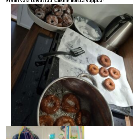
Ermin väki toivottaa kaikille iloista vappua!