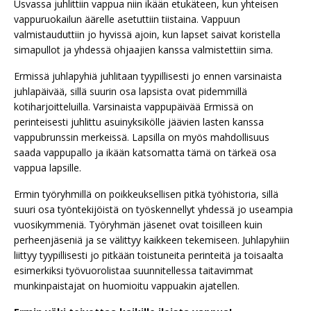
Usvassa juhlittiin vappua niin ikään etukäteen, kun yhteisen
vappuruokailun äärelle asetuttiin tiistaina. Vappuun
valmistauduttiin jo hyvissä ajoin, kun lapset saivat koristella
simapullot ja yhdessä ohjaajien kanssa valmistettiin sima.
Ermissä juhlapyhiä juhlitaan tyypillisesti jo ennen varsinaista
juhlapäivää, sillä suurin osa lapsista ovat pidemmillä
kotiharjoitteluilla. Varsinaista vappupäivää Ermissä on
perinteisesti juhlittu asuinyksikölle jäävien lasten kanssa
vappubrunssin merkeissä. Lapsilla on myös mahdollisuus
saada vappupallo ja ikään katsomatta tämä on tärkeä osa
vappua lapsille.
Ermin työryhmillä on poikkeuksellisen pitkä työhistoria, sillä
suuri osa työntekijöistä on työskennellyt yhdessä jo useampia
vuosikymmeniä. Työryhmän jäsenet ovat toisilleen kuin
perheenjäseniä ja se välittyy kaikkeen tekemiseen. Juhlapyhiin
liittyy tyypillisesti jo pitkään toistuneita perinteitä ja toisaalta
esimerkiksi työvuorolistaa suunnitellessa taitavimmat
munkinpaistajat on huomioitu vappuakin ajatellen.