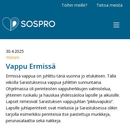
Töihin meille?
Tietoa meistä
Sospro
30.4.2025
Yleinen
Vappu Ermissä
Ermissä vappua on juhlittu tänä vuonna jo etukäteen. Tällä
viikolla Sarastuksessa vappua juhlittiin sunnuntaina.
Ohjelmassa oli perinteisten vappuherkkujen valmistelua,
yhteinen ruokailu ja hauskaa yhdessäoloa lapsille ja aikuisille.
Lapset nimesivät Sarastuksen vappujuhlan ’’pikkuvapuksi’’.
Lapsille juhlaperinteet ovat mieluisia ja Sarastuksessa olikin
tarjolla esimerkiksi perinteisiä itse paistettuja munkkeja,
perunasalaattia sekä nakkeja.