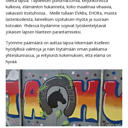
olleita lapsia. Täydellisen puhumattomia, keijunkorvissa
kulkevia, elämänilon hukanneita, koko maailmaa vihaavia,
vakavasti itsetuhoisia… Meille tullaan EVAlta, EHOlta, muista
lastenkodeista, kiireellisen sijoituksen myötä ja suoraan
kotoakin. Yhdessä löydämme sopivat työskentelytavat
jokaisen lapsen tilanteen parantamiseksi.
Työmme päämäärä on auttaa lapsia tekemään itselleen
hyödyllisiä valintoja ja näin löytämään oman paikkansa
yhteiskunnassa, ja erityisesti kokemuksen, että elämä on
hyvää.