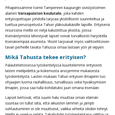
Pihapiirissämme toimii Tampereen kaupungin sivistystoimen
alainen
Varsapuiston koulutalo
, joka kahden
erityisopettajan johdolla tarjoaa yksilöllisesti suunniteltua ja
tuettua perusopetusta Tahun yläkouluikäisille lapsille. Erityisenä
resurssina meillä on neljä kalustettua yksiötä, joissa
itsenäistymistä lähestyvät lapset voivat turvallisesti harjoitella
itsenäisempää asumista. Yksiöt tarjoavat myös vaihtoehtoisen
tavan perheille tavata Tahussa omaa lastaan yön yli viipyen.
Mikä Tahusta tekee erityisen?
Palautetietoisessa työskentelyssä kuuntelemme erityisesti
lasten mielipidettä ja kokemusta arvojemme mukaisesta
työskentelystä. Lasten mukaan Tahun erityisen ilmapiirin tuo
ohjaajien luoma rauhallisuus, turvallisuus sekä hyväksymisen
ilmapiiri, jossa saa tulla kohdatuksi juuri omana itsenään.
Lapset kertovat, että suurin halu muuttaa oman elämän
suuntaa on tullut siitä, että aikuisten lämmin ja jämpti
suhtautuminen ei ole muuttunut, vaikka virheitä olisikin tehnyt.
Meillä ei oireilua pelätä. Takahuhdin työskentelytapa välittyy ja