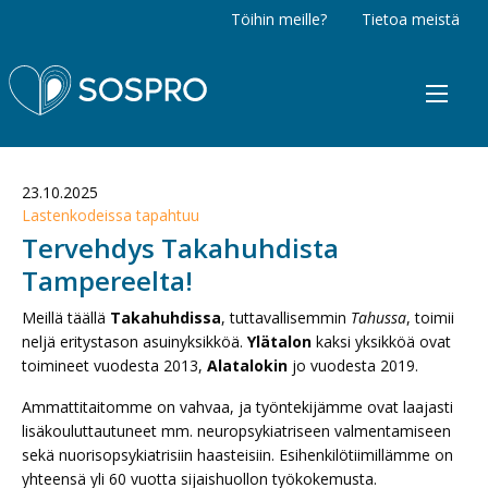
Töihin meille?
Tietoa meistä
Sospro
23.10.2025
Lastenkodeissa tapahtuu
Tervehdys Takahuhdista
Tampereelta!
Meillä täällä
Takahuhdissa
, tuttavallisemmin
Tahussa
, toimii
neljä eritystason asuinyksikköä.
Ylätalon
kaksi yksikköä ovat
toimineet vuodesta 2013,
Alatalokin
jo vuodesta 2019.
Ammattitaitomme on vahvaa, ja työntekijämme ovat laajasti
lisäkouluttautuneet mm. neuropsykiatriseen valmentamiseen
sekä nuorisopsykiatrisiin haasteisiin. Esihenkilötiimillämme on
yhteensä yli 60 vuotta sijaishuollon työkokemusta.