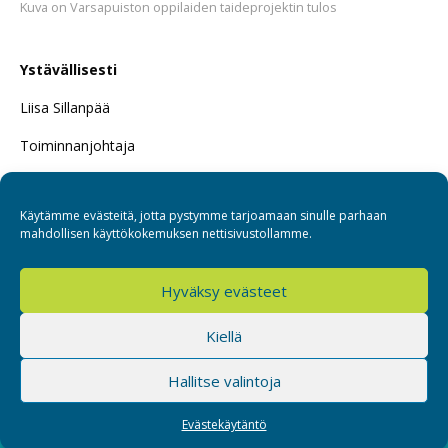
Kuva on Varsapuiston oppilaiden taideprojektin tulos
Ystävällisesti
Liisa Sillanpää
Toiminnanjohtaja
Tutustu Takahuhtiin lisää täältä!
Käytämme evästeitä, jotta pystymme tarjoamaan sinulle parhaan
mahdollisen käyttökokemuksen nettisivustollamme.
Hyväksy evästeet
Sospro
Kiellä
Hallitse valintoja
Evästekäytäntö