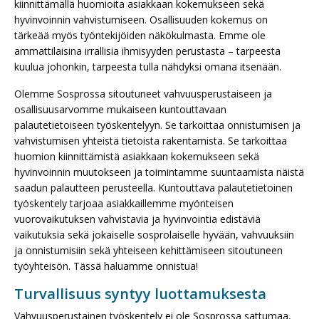
kiinnittämällä huomioita asiakkaan kokemukseen sekä
hyvinvoinnin vahvistumiseen. Osallisuuden kokemus on
tärkeää myös työntekijöiden näkökulmasta. Emme ole
ammattilaisina irrallisia ihmisyyden perustasta – tarpeesta
kuulua johonkin, tarpeesta tulla nähdyksi omana itsenään.
Olemme Sosprossa sitoutuneet vahvuusperustaiseen ja
osallisuusarvomme mukaiseen kuntouttavaan
palautetietoiseen työskentelyyn. Se tarkoittaa onnistumisen ja
vahvistumisen yhteistä tietoista rakentamista. Se tarkoittaa
huomion kiinnittämistä asiakkaan kokemukseen sekä
hyvinvoinnin muutokseen ja toimintamme suuntaamista näistä
saadun palautteen perusteella. Kuntouttava palautetietoinen
työskentely tarjoaa asiakkaillemme myönteisen
vuorovaikutuksen vahvistavia ja hyvinvointia edistäviä
vaikutuksia sekä jokaiselle sosprolaiselle hyvään, vahvuuksiin
ja onnistumisiin sekä yhteiseen kehittämiseen sitoutuneen
työyhteisön. Tässä haluamme onnistua!
Turvallisuus syntyy luottamuksesta
Vahvuusperustainen työskentely ei ole Sosprossa sattumaa,