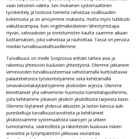
vaan tietoinen valinta. Sen mukainen systemaattinen
työskentely ja toistuva toiminta vahvistaa osallisuuden
kokemusta ja on arvojemme mukaista, mutta myös tutkitusti
vaikuttavampaa, kuin ongelmakeskeinen lähestymistapa.
Hyvän, vahvuuksien ja onnistumisten kautta saamme aikaan
luottamuksen, joka vahvistaa ja rauhoittaa. Tässä on perusta
meidän turvallisuuskulttuurillemme.
Turvallisuus on meille Sosprossa erittäin tärkeä asia ja
rakentuu yhteisöön kuuluvien yhteistyönä. Olemme jatkaneet
viimevuoden turvallisuusteemaa vahvistamalla kuntouttavaa
palautetietoista työskentelyämme sekä kehittämällä
omavalvontakäytäntöjämme yksiköiden arjessa. Olemme
kiinnittäneet yhä vahvemmin huomiota toimintatapoihimme,
joita kehitämme jokaisen yksikön yksilöllisistä tarpeista käsin.
Olemme löytäneet yhdessä aikuisten ja lasten kanssa auki
pureskeltuja turvallisuustavoitteita ja kehittäneet
yksiköissämme systemaattista vaarojen ja uhkien
tunnistamista, säännöllistä ja rakenteisiin kuuluvaa riskien
arviointia ja työympäristön jatkuvaa seurantaa.