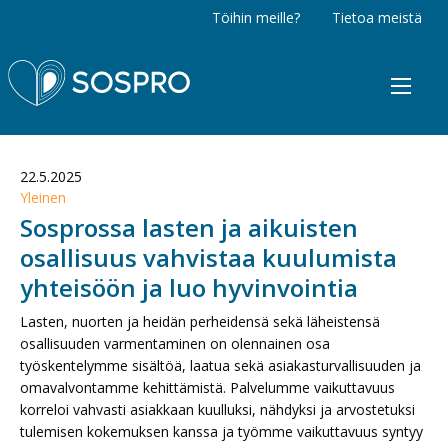
Töihin meille?
Tietoa meistä
Sospro
22.5.2025
Yleinen
Sosprossa lasten ja aikuisten
osallisuus vahvistaa kuulumista
yhteisöön ja luo hyvinvointia
Lasten, nuorten ja heidän perheidensä sekä läheistensä
osallisuuden varmentaminen on olennainen osa
työskentelymme sisältöä, laatua sekä asiakasturvallisuuden ja
omavalvontamme kehittämistä. Palvelumme vaikuttavuus
korreloi vahvasti asiakkaan kuulluksi, nähdyksi ja arvostetuksi
tulemisen kokemuksen kanssa ja työmme vaikuttavuus syntyy