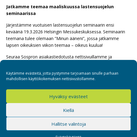
Jatkamme teemaa maaliskuussa lastensuojelun
seminaarissa
Järjestämme vuotuisen lastensuojelun seminaarin ensi
keväänä 19.3.2026 Helsingin Messukeskuksessa. Seminaarin
teemana tulee olemaan ”Minun ääneni”, jossa jatkamme
lapsen oikeuksien viikon teemaa – oikeus kuulua!
Seuraa Sospron asiakastiedotusta nettisivuillamme ja
sosiaalisessa mediassamme. Kerromme mielellämme lisää!
Käytämme evästeitä, jotta pystymme tarjoamaan sinulle parhaan
mahdollisen käyttökokemuksen nettisivustollamme.
Hyväksy evästeet
Sospro
Kiellä
Hallitse valintoja