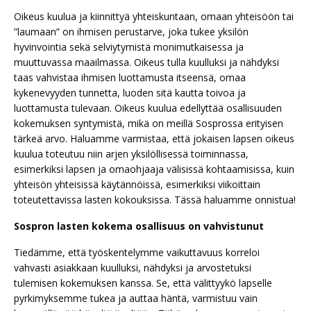
Oikeus kuulua ja kiinnittyä yhteiskuntaan, omaan yhteisöön tai
”laumaan” on ihmisen perustarve, joka tukee yksilön
hyvinvointia sekä selviytymistä monimutkaisessa ja
muuttuvassa maailmassa. Oikeus tulla kuulluksi ja nähdyksi
taas vahvistaa ihmisen luottamusta itseensä, omaa
kykenevyyden tunnetta, luoden sitä kautta toivoa ja
luottamusta tulevaan. Oikeus kuulua edellyttää osallisuuden
kokemuksen syntymistä, mikä on meillä Sosprossa erityisen
tärkeä arvo. Haluamme varmistaa, että jokaisen lapsen oikeus
kuulua toteutuu niin arjen yksilöllisessä toiminnassa,
esimerkiksi lapsen ja omaohjaaja välisissä kohtaamisissa, kuin
yhteisön yhteisissä käytännöissä, esimerkiksi viikoittain
toteutettavissa lasten kokouksissa. Tässä haluamme onnistua!
Sospron lasten kokema osallisuus on vahvistunut
Tiedämme, että työskentelymme vaikuttavuus korreloi
vahvasti asiakkaan kuulluksi, nähdyksi ja arvostetuksi
tulemisen kokemuksen kanssa. Se, että välittyykö lapselle
pyrkimyksemme tukea ja auttaa häntä, varmistuu vain