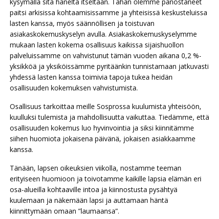
kysymällä sitä häneltä itseltään. Tähän olemme panostaneet
paitsi arkisissa kohtaamisissamme ja yhteisissä keskusteluissa
lasten kanssa, myös säännöllisen ja toistuvan
asiakaskokemuskyselyn avulla. Asiakaskokemuskyselymme
mukaan lasten kokema osallisuus kaikissa sijaishuollon
palveluissamme on vahvistunut tämän vuoden aikana 0,2 %-
yksikköä ja yksiköissämme pyritäänkin tunnistamaan jatkuvasti
yhdessä lasten kanssa toimivia tapoja tukea heidän
osallisuuden kokemuksen vahvistumista.
Osallisuus tarkoittaa meille Sosprossa kuulumista yhteisöön,
kuulluksi tulemista ja mahdollisuutta vaikuttaa. Tiedämme, että
osallisuuden kokemus luo hyvinvointia ja siksi kiinnitämme
siihen huomiota jokaisena päivänä, jokaisen asiakkaamme
kanssa.
Tänään, lapsen oikeuksien viikolla, nostamme teeman
erityiseen huomioon ja toivotamme kaikille lapsia elämän eri
osa-alueilla kohtaaville intoa ja kiinnostusta pysähtyä
kuulemaan ja näkemään lapsi ja auttamaan häntä
kiinnittymään omaan ”laumaansa”.