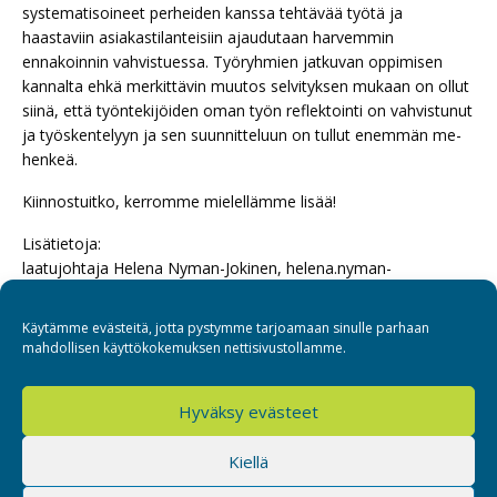
systematisoineet perheiden kanssa tehtävää työtä ja
haastaviin asiakastilanteisiin ajaudutaan harvemmin
ennakoinnin vahvistuessa. Työryhmien jatkuvan oppimisen
kannalta ehkä merkittävin muutos selvityksen mukaan on ollut
siinä, että työntekijöiden oman työn reflektointi on vahvistunut
ja työskentelyyn ja sen suunnitteluun on tullut enemmän me-
henkeä.
Kiinnostuitko, kerromme mielellämme lisää!
Lisätietoja:
laatujohtaja Helena Nyman-Jokinen, helena.nyman-
jokinen(at)sospro.fi, 040 833 5369
Käytämme evästeitä, jotta pystymme tarjoamaan sinulle parhaan
mahdollisen käyttökokemuksen nettisivustollamme.
Hyväksy evästeet
Sospro
Kiellä