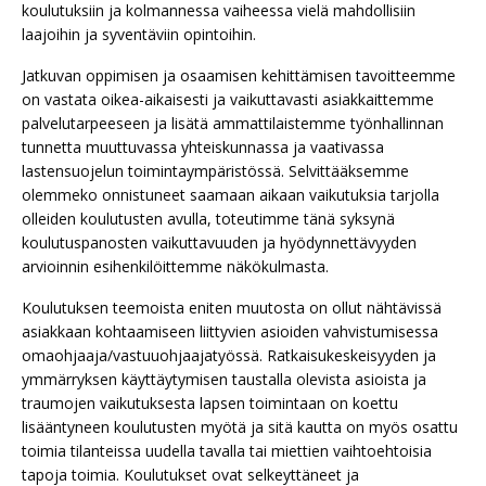
koulutuksiin ja kolmannessa vaiheessa vielä mahdollisiin
laajoihin ja syventäviin opintoihin.
Jatkuvan oppimisen ja osaamisen kehittämisen tavoitteemme
on vastata oikea-aikaisesti ja vaikuttavasti asiakkaittemme
palvelutarpeeseen ja lisätä ammattilaistemme työnhallinnan
tunnetta muuttuvassa yhteiskunnassa ja vaativassa
lastensuojelun toimintaympäristössä. Selvittääksemme
olemmeko onnistuneet saamaan aikaan vaikutuksia tarjolla
olleiden koulutusten avulla, toteutimme tänä syksynä
koulutuspanosten vaikuttavuuden ja hyödynnettävyyden
arvioinnin esihenkilöittemme näkökulmasta.
Koulutuksen teemoista eniten muutosta on ollut nähtävissä
asiakkaan kohtaamiseen liittyvien asioiden vahvistumisessa
omaohjaaja/vastuuohjaajatyössä. Ratkaisukeskeisyyden ja
ymmärryksen käyttäytymisen taustalla olevista asioista ja
traumojen vaikutuksesta lapsen toimintaan on koettu
lisääntyneen koulutusten myötä ja sitä kautta on myös osattu
toimia tilanteissa uudella tavalla tai miettien vaihtoehtoisia
tapoja toimia. Koulutukset ovat selkeyttäneet ja