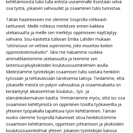
kehittämisestä tulisi tulla entistä useammalle itsestään selvä
osa työtä, jokaisen vahvuudet ja osaaminen tulisi tunnistaa.
Tähän haasteeseen me olemme Sosprolla rohkeasti
tarttuneet. Meille rohkeus merkitsee ennen kaikkea
uteliaisuutta ja meille sen merkitys oppimiseen näyttäytyy
vahvana. Sisu-käsitettä tutkivan Emilia Lahden mukaan
”
uteliaisuus on valtava supervoima, joka muuntaa kaiken
oppimiskokemukseksi
”. Siksi me haluamme ruokkia
ammattilaistemme uteliaisuutta ja teemme sen
lastensuojeluyksiköiden koulutussuunnitelmien avulla.
Mielestämme työntekijän osaamisen tulisi vastata henkilön
työssään ja tehtävässään tarvitsemia taitoja. Tiedämme, että
jokaiselle meistä on paljon vahvuuksia ja osaamisalueita on
kerääntynyt aikaisemman koulutus-, työ- ja
elämänkokemuksen kautta. Ymmärrämme myös, että iso osa
osaamisen kehittymistä on oppiminen toisilta työkaverilta ja
yhteinen työpaikalla tapahtuva työn kehittäminen. Tämän
vuoksi olemme Sosprolla halunneet sitoa henkilöstömme
osaamisen kehittämisen, oppimisen johtamisen ja yksiköiden
koulutussuunnitelmat yhteen. Jokaisen työntekijän kanssa