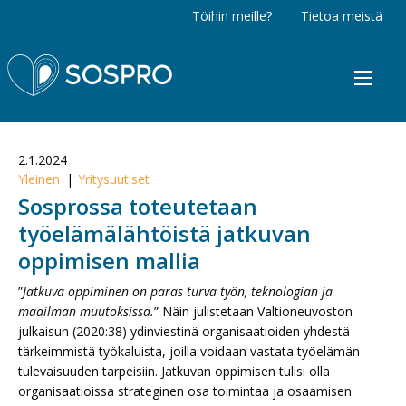
Töihin meille?
Tietoa meistä
Sospro
2.1.2024
Yleinen
Yritysuutiset
Sosprossa toteutetaan
työelämälähtöistä jatkuvan
oppimisen mallia
”
Jatkuva oppiminen on paras turva työn, teknologian ja
maailman muutoksissa.
” Näin julistetaan Valtioneuvoston
julkaisun (2020:38) ydinviestinä organisaatioiden yhdestä
tärkeimmistä työkaluista, joilla voidaan vastata työelämän
tulevaisuuden tarpeisiin. Jatkuvan oppimisen tulisi olla
organisaatioissa strateginen osa toimintaa ja osaamisen