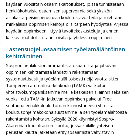
käydään vuosittain osaamiskartoitukset, joissa tunnistetaan
henkilökohtaisia osaamisen supervoimia sekä yksikön
asiakastarpeisiin perustuvia koulutustavoitteita ja mietitään
minkälaisia oppimisen keinoja olisi tarpeen hyödyntää. Arjessa
käydään oppimiseen liittyviä tavoitekeskusteluja ja ennen
kaikkea mahdollistetaan toisilta ja yhdessä oppiminen.
Lastensuojeluosaamisen työelämälähtöinen
kehittäminen
Sospron henkilöstön ammatillista osaamista ja jatkuvan
oppimisen kehittämistä lähdettiin rakentamaan
systemaattisesti ja työelämälähtöisesti neljä vuotta sitten.
Tampereen ammattikorkeakoulu (TAMK) valikoitui
yhteistyökumppaniksemme meille keskeisen sijainnin sekä sen
vuoksi, että TAMKin Jatkuvan oppimisen palvelut Tree
suhtautui ennakkoluulottoman kiinnostuneesti yhteistä
koulutusohjelmakokonaisuuttamme ja sen työelämälähtöistä
rakentamista kohtaan. Syksyllä 2020 käynnistyi Sospro-
Akatemian kouluttautumispolku, jossa kaikille yhteisen
perustan kautta jatketaan erityisosaamista vahvistaviin