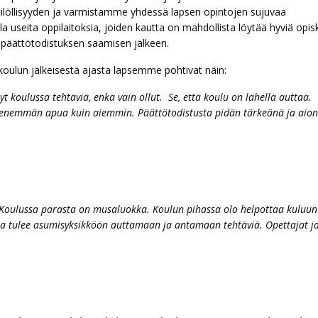
silöllisyyden ja varmistamme yhdessä lapsen opintojen sujuvaa
a useita oppilaitoksia, joiden kautta on mahdollista löytää hyviä opis
päättötodistuksen saamisen jälkeen.
oulun jälkeisestä ajasta lapsemme pohtivat näin:
yt koulussa tehtäviä, enkä vain ollut. Se, että koulu on lähellä auttaa.
n enemmän apua kuin aiemmin. Päättötodistusta pidän tärkeänä ja aion
Koulussa parasta on musaluokka. Koulun pihassa olo helpottaa kuluun
taja tulee asumisyksikköön auttamaan ja antamaan tehtäviä. Opettajat j