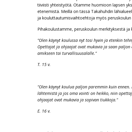
tiiviisti yhteistyötä. Otamme huomioon lapsen yk
etenemistä. Meillä on tässä Takahuhdin lähialueell
ja kouluttautumisvaihtoehtoja myös peruskoulun 
Pihakoulustamme, peruskoulun merkityksestä ja k
”Olen käynyt koulussa nyt tosi hyvin ja etenkin tehn
Opettajat ja ohjaajat ovat mukavia ja saan paljo
amikseen tai turvallisuusalalle.”
T. 15 v.
”Olen käynyt koulua paljon paremmin kuin ennen. 
lähtemistä ja jos oma vointi on heikko, niin opet
ohjaajat ovat mukavia ja sopivan tiukkoja.”
E. 1
6 v.