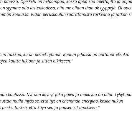
n pihassa. Opiskelu on helpompaa, koska apua saa opettajilta ja ohjaa
n syymme olla lastenkodissa, niin me ollaan ihan ok tyyppejä. Eli opet
nemmän koulussa. Pidän peruskoulun suorittamista tärkeänä ja jatkan si
iin tiukkaa, ku on pienet ryhmät. Koulun pihassa on auttanut etenkin
ojen kautta lukioon ja sitten oikikseen.”
kaan koulussa. Nyt oon käynyt joka päivä ja mukavaa on ollut. Lyhyt ma
 auttaa mulla myös se, että nyt on enemmän energiaa, koska nukun
rpeeksi tärkeä, että käyn sen ja pääsen sit amikseen.”