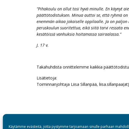
”Pihakoulu on ollut tosi hyvä minulle. En käynyt a
päättötodistuksen. Minua auttoi se, että ryhmä on
enemmän aikaa jokaiselle oppilaalle. Ja on paljon
peruskoulun suoritettua, eikä siitä tarvi ressata e
kesätöissä vanhuksia hoitamassa sairaalassa.”
J. 17 v.
Takahuhdista onnittelemme kaikkia päättötodistu
Lisätietoja:
Toiminnanjohtaja Liisa Sillanpää, liisa.sillanpaa(a
Käytämme evästeitä, jotta pystymme tarjoamaan sinulle parhaan mahdoll