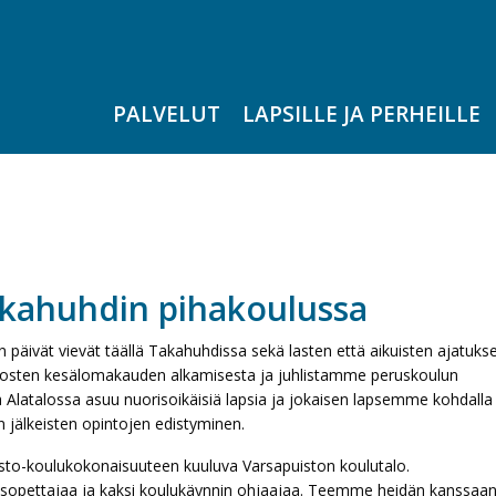
PALVELUT
LAPSILLE JA PERHEILLE
akahuhdin pihakoulussa
päivät vievät täällä Takahuhdissa sekä lasten että aikuisten ajatukse
tosten kesälomakauden alkamisesta ja juhlistamme peruskoulun
a Alatalossa asuu nuorisoikäisiä lapsia ja jokaisen lapsemme kohdalla
 jälkeisten opintojen edistyminen.
sto-koulukokonaisuuteen kuuluva Varsapuiston koulutalo.
isopettajaa ja kaksi koulukäynnin ohjaajaa. Teemme heidän kanssaa