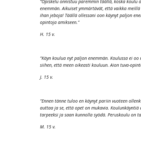
”Opiskelu onnistuu paremmin täällä, koska koulu o
enemmän. Aikuiset ymmärtävät, että vaikka meillä o
ihan jeboja! Täällä ollessani oon käynyt paljon e
opintoja amikseen.”
H. 15 v.
”Käyn koulua nyt paljon enemmän. Koulussa ei oo n
siihen, että meen oikeasti kouluun. Aion tuva-opint
J. 15 v.
”Ennen tänne tuloo en käynyt pariin vuoteen ollen
auttaa ja se, että opet on mukavia. Koulunkäyntiä
tarpeeksi ja saan kunnolla syödä. Peruskoulu on ta
M. 15 v.