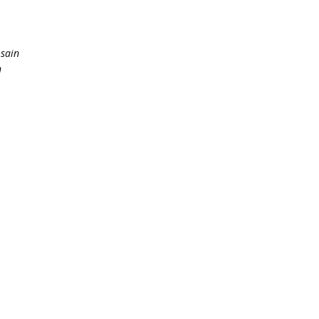
 sain
n