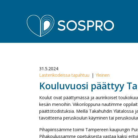
Sospro
31.5.2024
Lastenkodeissa tapahtuu
Yleinen
Kouluvuosi päättyy T
Koulut ovat päättymässä ja aurinkoiset toukokuun 
kesän menoihin. Viikonloppuna nautimme oppilai
päättötodistuksia. Meillä Takahuhdin Ylätalossa j
tavoitteena peruskoulun käyminen tai peruskoulun
Pihapiirissämme toimii Tampereen kaupungin Pui
Pihakoulussamme opetuksesta vastaa kaksi erity