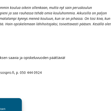
iemmin koulua oikein ollenkaan, mutta nyt sain peruskoulun
 pieni ja saa rauhassa tehdä omia kouluhommia. Aikuisilla on paljon
 matalampi kynnys mennä kouluun, kun se on pihassa. On tosi kiva, kun
nää. Hain opiskelemaan lähihoitajaksi, toivottavasti pääsen. Kesällä ole
ksen saavia ja opiskeluvuoden päättäviä!
t)sospro.fi, p. 050 444 0924
isen