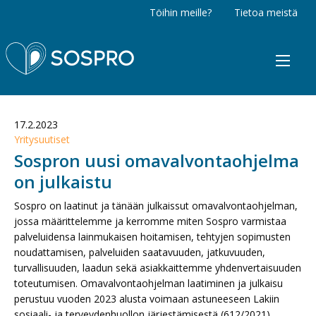
Töihin meille?
Tietoa meistä
Sospro
17.2.2023
Yritysuutiset
Sospron uusi omavalvontaohjelma
on julkaistu
Sospro on laatinut ja tänään julkaissut omavalvontaohjelman,
jossa määrittelemme ja kerromme miten Sospro varmistaa
palveluidensa lainmukaisen hoitamisen, tehtyjen sopimusten
noudattamisen, palveluiden saatavuuden, jatkuvuuden,
turvallisuuden, laadun sekä asiakkaittemme yhdenvertaisuuden
toteutumisen. Omavalvontaohjelman laatiminen ja julkaisu
perustuu vuoden 2023 alusta voimaan astuneeseen Lakiin
sosiaali- ja terveydenhuollon järjestämisestä (612/2021).