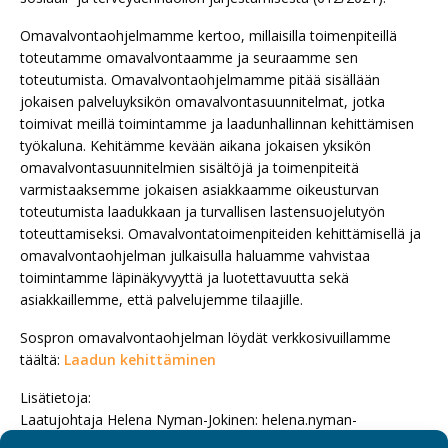
Omavalvontaohjelmamme kertoo, millaisilla toimenpiteillä
toteutamme omavalvontaamme ja seuraamme sen
toteutumista. Omavalvontaohjelmamme pitää sisällään
jokaisen palveluyksikön omavalvontasuunnitelmat, jotka
toimivat meillä toimintamme ja laadunhallinnan kehittämisen
työkaluna. Kehitämme kevään aikana jokaisen yksikön
omavalvontasuunnitelmien sisältöjä ja toimenpiteitä
varmistaaksemme jokaisen asiakkaamme oikeusturvan
toteutumista laadukkaan ja turvallisen lastensuojelutyön
toteuttamiseksi. Omavalvontatoimenpiteiden kehittämisellä ja
omavalvontaohjelman julkaisulla haluamme vahvistaa
toimintamme läpinäkyvyyttä ja luotettavuutta sekä
asiakkaillemme, että palvelujemme tilaajille.
Sospron omavalvontaohjelman löydät verkkosivuillamme
täältä:
Laadun kehittäminen
Lisätietoja:
Laatujohtaja Helena Nyman-Jokinen: helena.nyman-
jokinen@sospro.fi, p. 040 833 5369