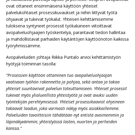
ovat ottaneet ensimmäisenä käyttöön yhteiset
palvelukohtaiset prosessikuvaukset ja niihin liittyvät työtä
ohjaavat ja tukevat työkalut. Yhteisen kehittämisemme
tuloksena syntyneet prosessit työkaluineen viitoittavat
avopalveluohjaajien työskentelyä, parantavat tiedon hallintaa
ja mahdollistavat parhaiden käytäntöjen käyttöönoton kaikissa
työryhmissämme.
Avopalveluiden johtaja Riikka Puntalo arvioi kehittämistyön
hyötyjä toiminnan tasolla:
”Prosessien käyttöön ottaminen tuo avopalveluohjaajan
vaativaan työhön rakennetta ja pohjaa, sekä antaa ja takaa
yhteiset suuntaviivat palvelun toteuttamiseen. Yhteiset prosessit
tukevat myös ylialueellista yhteistyötä ja ovat avuksi uuden
työntekijän perehtymisessä. Yhteiset prosessikaaviot ohjeineen
takaavat laadun, joka varmasti näkyy myös asiakkaillemme.
Palveluiden tavoitteisiin tähdätään nyt entistä avoimemmin ja
läpinäkyvämmin; yhteistyössä lasten, nuorten ja perheiden
kanssa.”