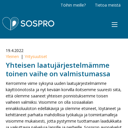
Töihin meille?
Tietoa meistä
Sospro
19.4.2022
Yleinen
Yritysuutiset
Yhteisen laatujärjestelmämme
toinen vaihe on valmistumassa
Kerroimme viime syksynä uuden laatujärjestelmämme
käyttöönotosta ja nyt kevään korvilla iloitsemme suuresti siitä,
että olemme saaneet yhteisen ponnistuksemme toisen
vaiheen valmiiksi. Visiomme on olla sosiaalialan
ennakkoluuloton edelläkävijä ja olemme etsineet, löytäneet ja
kehittäneet parhaita mahdollisia työkaluja ja toimintamalleja
visiomme mukaisesti, jotta pystymme tuottamaan laadukkaita
ja vaikuttavia palveluja lapsille ja perheille. Sospron avopalvelut