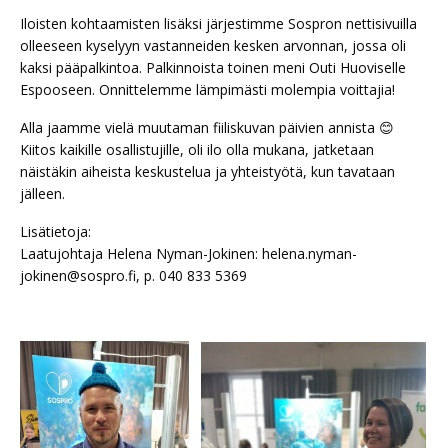
Iloisten kohtaamisten lisäksi järjestimme Sospron nettisivuilla
olleeseen kyselyyn vastanneiden kesken arvonnan, jossa oli
kaksi pääpalkintoa. Palkinnoista toinen meni Outi Huoviselle
Espooseen. Onnittelemme lämpimästi molempia voittajia!
Alla jaamme vielä muutaman fiiliskuvan päivien annista 😊
Kiitos kaikille osallistujille, oli ilo olla mukana, jatketaan
näistäkin aiheista keskustelua ja yhteistyötä, kun tavataan
jälleen.
Lisätietoja:
Laatujohtaja Helena Nyman-Jokinen: helena.nyman-
jokinen@sospro.fi, p. 040 833 5369