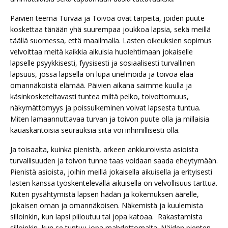
Päivien teema Turvaa ja Toivoa ovat tarpeita, joiden puute
koskettaa tänään yhä suurempaa joukkoa lapsia, sekä meillä
täällä suomessa, että maailmalla. Lasten oikeuksien sopimus
velvoittaa meitä kaikkia aikuisia huolehtimaan jokaiselle
lapselle psyykkisesti, fyysisesti ja sosiaalisesti turvallinen
lapsuus, jossa lapsella on lupa unelmoida ja toivoa elää
omannäköistä elämää. Päivien aikana saimme kuulla ja
käsinkosketeltavasti tuntea miltä pelko, toivottomuus,
näkymättömyys ja poissulkeminen voivat lapsesta tuntua.
Miten lamaannuttavaa turvan ja toivon puute olla ja millaisia
kauaskantoisia seurauksia siitä voi inhimillisesti olla.
Ja toisaalta, kuinka pienistä, arkeen ankkuroivista asioista
turvallisuuden ja toivon tunne taas voidaan saada eheytymään.
Pienistä asioista, joihin meillä jokaisella aikuisella ja erityisesti
lasten kanssa työskentelevällä aikuisella on velvollisuus tarttua.
Kuten pysähtymistä lapsen hädän ja kokemuksen äärelle,
jokaisen oman ja omannäköisen. Näkemistä ja kuulemista
silloinkin, kun lapsi piiloutuu tai jopa katoaa. Rakastamista
silloinkin, kun se tuntuu jopa mahdottomalta. Näiden pienten