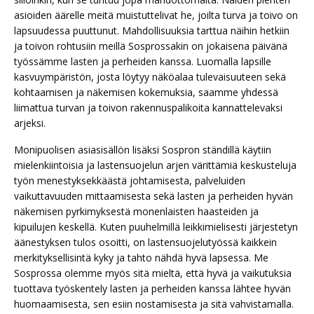
asioiden äärelle meitä muistuttelivat he, joilta turva ja toivo on
lapsuudessa puuttunut. Mahdollisuuksia tarttua näihin hetkiin
ja toivon rohtusiin meillä Sosprossakin on jokaisena päivänä
työssämme lasten ja perheiden kanssa. Luomalla lapsille
kasvuympäristön, josta löytyy näköalaa tulevaisuuteen sekä
kohtaamisen ja näkemisen kokemuksia, saamme yhdessä
liimattua turvan ja toivon rakennuspalikoita kannattelevaksi
arjeksi.
Monipuolisen asiasisällön lisäksi Sospron ständillä käytiin
mielenkiintoisia ja lastensuojelun arjen värittämiä keskusteluja
työn menestyksekkäästä johtamisesta, palveluiden
vaikuttavuuden mittaamisesta sekä lasten ja perheiden hyvän
näkemisen pyrkimyksestä monenlaisten haasteiden ja
kipuilujen keskellä. Kuten puuhelmillä leikkimielisesti järjestetyn
äänestyksen tulos osoitti, on lastensuojelutyössä kaikkein
merkityksellisintä kyky ja tahto nähdä hyvä lapsessa. Me
Sosprossa olemme myös sitä mieltä, että hyvä ja vaikutuksia
tuottava työskentely lasten ja perheiden kanssa lähtee hyvän
huomaamisesta, sen esiin nostamisesta ja sitä vahvistamalla.