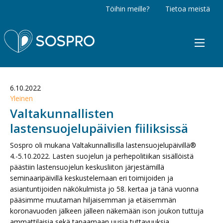
Töihin meille?
Tietoa meistä
Sospro
6.10.2022
Yleinen
Valtakunnallisten
lastensuojelupäivien fiiliksissä
Sospro oli mukana Valtakunnallisilla lastensuojelupäivillä®
4.-5.10.2022. Lasten suojelun ja perhepolitiikan sisällöistä
päästiin lastensuojelun keskusliiton järjestämillä
seminaaripäivillä keskustelemaan eri toimijoiden ja
asiantuntijoiden näkökulmista jo 58. kertaa ja tänä vuonna
pääsimme muutaman hiljaisemman ja etäisemmän
koronavuoden jälkeen jälleen näkemään ison joukon tuttuja
ammattilaisia sekä tapaamaan uusia tuttavuuksia.