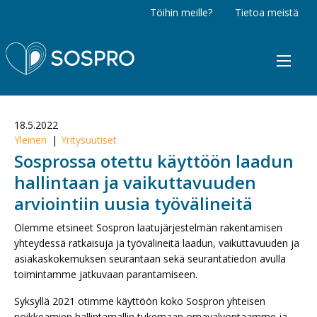
Töihin meille?
Tietoa meistä
Sospro
18.5.2022
Yleinen
Yritysuutiset
Sosprossa otettu käyttöön laadun
hallintaan ja vaikuttavuuden
arviointiin uusia työvälineitä
Olemme etsineet Sospron laatujärjestelmän rakentamisen
yhteydessä ratkaisuja ja työvälineitä laadun, vaikuttavuuden ja
asiakaskokemuksen seurantaan sekä seurantatiedon avulla
toimintamme jatkuvaan parantamiseen.
Syksyllä 2021 otimme käyttöön koko Sospron yhteisen
poikkeamien hallintamallin tukemaan omavalvontaamme ja