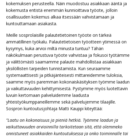
kokemuksen perusteella. Näin muodostuu asiakkaan ääntä ja
kokemusta entistä enemmän kunnioittava työote, jolloin
osallisuuden kokemus alkaa itsessään vahvistamaan ja
kuntouttamaan asiakasta.
Meille sosprolaisille palautetietoinen työote on tärkeä
ammatillinen työkalu. Palautetietoisen työotteen ytimessä on
kysymys, kuka arvioi miltä minusta tuntuu? Tähän
näkökulmaan perustuva työote vahvistaa ja fokusoi työtämme
ja välittömästi saamamme palaute mahdollistaa asiakkaan
yksilöllisten tarpeiden tunnistamista. Kun seuraamme
systemaattisesti ja pitkäjänteisesti mittareidemme tuloksia,
saamme myös paremman kokonaiskäsityksen työmme laadun
ja vaikuttavuuden kehittymisestä. Pystymme myös luotettavin
luvuin kertomaan palveluidemme laadusta
yhteistyökumppaneillemme sekä palvelujemme tilaajille.
Sospron kuntoutusjohtaja Matti Kauppi kiteyttää:
”Laatu on kokonaisuus ja pieniä hetkiä. Työmme laadun ja
vaikuttavuuden arvioinnilla tarkoitetaan sitä, että olemmeko
onnistuneet asiakkaiden kuntoutuksessa ja onko toiminnalle tai