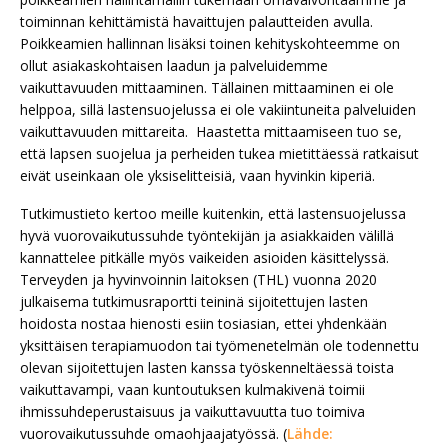
toiminnan kehittämistä havaittujen palautteiden avulla.
Poikkeamien hallinnan lisäksi toinen kehityskohteemme on
ollut asiakaskohtaisen laadun ja palveluidemme
vaikuttavuuden mittaaminen. Tällainen mittaaminen ei ole
helppoa, sillä lastensuojelussa ei ole vakiintuneita palveluiden
vaikuttavuuden mittareita. Haastetta mittaamiseen tuo se,
että lapsen suojelua ja perheiden tukea mietittäessä ratkaisut
eivät useinkaan ole yksiselitteisiä, vaan hyvinkin kiperiä.
Tutkimustieto kertoo meille kuitenkin, että lastensuojelussa
hyvä vuorovaikutussuhde työntekijän ja asiakkaiden välillä
kannattelee pitkälle myös vaikeiden asioiden käsittelyssä.
Terveyden ja hyvinvoinnin laitoksen (THL) vuonna 2020
julkaisema tutkimusraportti teininä sijoitettujen lasten
hoidosta nostaa hienosti esiin tosiasian, ettei yhdenkään
yksittäisen terapiamuodon tai työmenetelmän ole todennettu
olevan sijoitettujen lasten kanssa työskenneltäessä toista
vaikuttavampi, vaan kuntoutuksen kulmakivenä toimii
ihmissuhdeperustaisuus ja vaikuttavuutta tuo toimiva
vuorovaikutussuhde omaohjaajatyössä. (
Lähde: