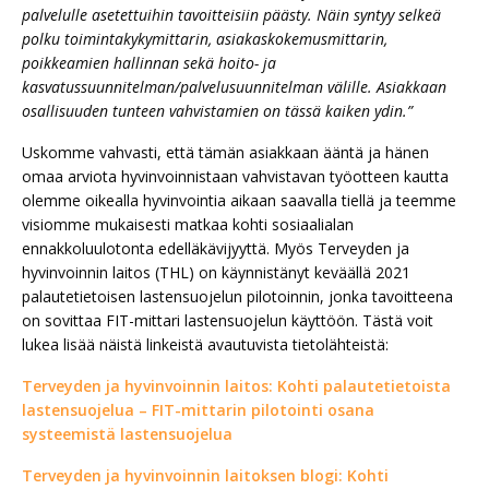
palvelulle asetettuihin tavoitteisiin päästy. Näin syntyy selkeä
polku toimintakykymittarin, asiakaskokemusmittarin,
poikkeamien hallinnan sekä hoito- ja
kasvatussuunnitelman/palvelusuunnitelman välille. Asiakkaan
osallisuuden tunteen vahvistamien on tässä kaiken ydin.”
Uskomme vahvasti, että tämän asiakkaan ääntä ja hänen
omaa arviota hyvinvoinnistaan vahvistavan työotteen kautta
olemme oikealla hyvinvointia aikaan saavalla tiellä ja teemme
visiomme mukaisesti matkaa kohti sosiaalialan
ennakkoluulotonta edelläkävijyyttä. Myös Terveyden ja
hyvinvoinnin laitos (THL) on käynnistänyt keväällä 2021
palautetietoisen lastensuojelun pilotoinnin, jonka tavoitteena
on sovittaa FIT-mittari lastensuojelun käyttöön. Tästä voit
lukea lisää näistä linkeistä avautuvista tietolähteistä:
Terveyden ja hyvinvoinnin laitos: Kohti palautetietoista
lastensuojelua – FIT-mittarin pilotointi osana
systeemistä lastensuojelua
Terveyden ja hyvinvoinnin laitoksen blogi: Kohti