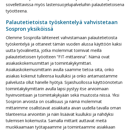
sovellettavissa myös lastensuojelupalveluihin palautetietoisena
työotteena.
Palautetietoista työskentelyä vahvistetaan
Sospron yksiköissä
Olemme Sosprolla lähteneet vahvistamaan palautetietoista
työskentelyä ja ottaneet tämän vuoden alussa käyttöön kaksi
uutta työvälinettä, jotka molemmat toimivat meillä
palautetietoisen työotteen ”FIT-mittareina”. Nämä ovat
asiakaskokemusmittari ja toimintakykymittari.
Asiakaskokemusmittarin avulla saamme tietoa siitä, onko
asiakas kokenut tulleensa kuulluksi ja onko antamastamme
palvelusta ollut hänelle hyötyä. Sijaishuollossa käyttöönotetun
toimintakykymittarin avulla lapsi pystyy itse arvioimaan
hyvinvointiaan ja toimintakykyään sekä muutosta niissä. Yksi
Sospron arvoista on osallisuus ja nämä molemmat
mittarimme osallistavat asiakkaita aivan uudella tavalla oman
tilanteensa arviointiin ja näin lisäävät kuulluksi ja nähdyksi
tulemisen kokemusta. Samalla mittarit auttavat meitä
muokkaamaan työtapaamme ja toimintaamme asiakkaan