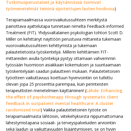
Tutkimusperustaiset ja käytännössä toimivat
työmenetelmät teininä sijoitettujen lasten hoidossa
)
Terapiamaailmassa vuorovaikutussuhteen merkitystä
painottava ajattelutapa tunnetaan nimeltä Feedback-informed
Treatment (FIT). Yhdysvaltalainen psykologian tohtori Scott D.
Miller on kehittänyt näyttöön perustuvia mittareita tukemaan
vuorovaikutussuhteen kehittymistä ja tukemaan
palautetietoista työskentelyä. Millerin kehittämien FIT-
mittareiden avulla työntekijä pystyy ottamaan vahvemmin
työssään huomioon asiakkaan kokemuksen ja suuntaamaan
työskentelyään saadun palautteen mukaan. Palautetietoisen
työotteen vaikuttavuus koettuun hyvinvointiin on tutkittu
olevan jopa 25 prosenttia parempaa, kuin perinteisten
terapeuttisten menetelmien käyttäminen! (
Lähde: Enhancing
the effect of psychotherapy through systematic client
feedback in outpatient mental healthcare: A cluster
randomized trial
) Vaikka palautetietoinen työote on
terapiamaailmasta lähtöisin, viitekehyksestä riippumattomana
lähestymistapana sosiaali- ja terveyspalveluiden arviointiin
sekä laadun ja vaikuttavuuden lisääntymiseen, se on hyvin