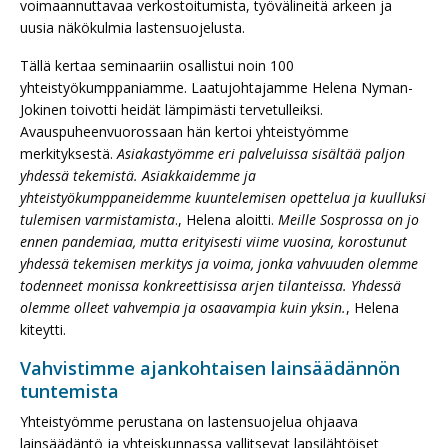
voimaannuttavaa verkostoitumista, työvälineitä arkeen ja
uusia näkökulmia lastensuojelusta.
Tällä kertaa seminaariin osallistui noin 100
yhteistyökumppaniamme. Laatujohtajamme Helena Nyman-
Jokinen toivotti heidät lämpimästi tervetulleiksi.
Avauspuheenvuorossaan hän kertoi yhteistyömme
merkityksestä.
Asiakastyömme eri palveluissa sisältää paljon
yhdessä tekemistä. Asiakkaidemme ja
yhteistyökumppaneidemme kuuntelemisen opettelua ja kuulluksi
tulemisen varmistamista
., Helena aloitti.
Meille Sosprossa on jo
ennen pandemiaa, mutta erityisesti viime vuosina, korostunut
yhdessä tekemisen merkitys ja voima, jonka vahvuuden olemme
todenneet monissa konkreettisissa arjen tilanteissa. Yhdessä
olemme olleet vahvempia ja osaavampia kuin yksin.
, Helena
kiteytti.
Vahvistimme ajankohtaisen lainsäädännön
tuntemista
Yhteistyömme perustana on lastensuojelua ohjaava
lainsäädäntö ja yhteiskunnassa vallitsevat lapsilähtöiset