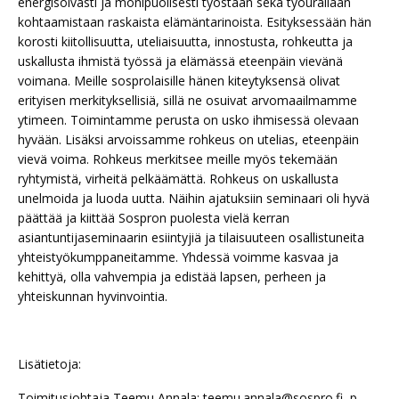
energisoivasti ja monipuolisesti työstään sekä työurallaan
kohtaamistaan raskaista elämäntarinoista. Esityksessään hän
korosti kiitollisuutta, uteliaisuutta, innostusta, rohkeutta ja
uskallusta ihmistä työssä ja elämässä eteenpäin vievänä
voimana. Meille sosprolaisille hänen kiteytyksensä olivat
erityisen merkityksellisiä, sillä ne osuivat arvomaailmamme
ytimeen. Toimintamme perusta on usko ihmisessä olevaan
hyvään. Lisäksi arvoissamme rohkeus on utelias, eteenpäin
vievä voima. Rohkeus merkitsee meille myös tekemään
ryhtymistä, virheitä pelkäämättä. Rohkeus on uskallusta
unelmoida ja luoda uutta. Näihin ajatuksiin seminaari oli hyvä
päättää ja kiittää Sospron puolesta vielä kerran
asiantuntijaseminaarin esiintyjiä ja tilaisuuteen osallistuneita
yhteistyökumppaneitamme. Yhdessä voimme kasvaa ja
kehittyä, olla vahvempia ja edistää lapsen, perheen ja
yhteiskunnan hyvinvointia.
Lisätietoja:
Toimitusjohtaja Teemu Annala: teemu.annala@sospro.fi, p.