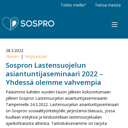
Töihin meille?
Tietoa meistä
Sospro
28.3.2022
Yleinen
Yritysuutiset
Sospron Lastensuojelun
asiantuntijaseminaari 2022 –
Yhdessä olemme vahvempia
Pääsimme kahden vuoden tauon jälkeen kokoontumaan
jälleen Sospron Lastensuojelun asiantuntijaseminaariin
Tampereelle 24.3.2022. Lastensuojelun asiantuntijaseminaari
on Sospron sosiaalityöntekijöille järjestämä tilaisuus, jossa
kuullaan esityksiä ja keskustellaan lastensuojelualan
ajankohtaisista aiheista. Tarkoituksenamme on tarjota