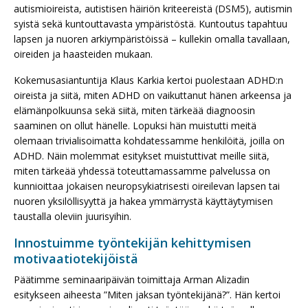
autismioireista, autistisen häiriön kriteereistä (DSM5), autismin
syistä sekä kuntouttavasta ympäristöstä. Kuntoutus tapahtuu
lapsen ja nuoren arkiympäristöissä – kullekin omalla tavallaan,
oireiden ja haasteiden mukaan.
Kokemusasiantuntija Klaus Karkia kertoi puolestaan ADHD:n
oireista ja siitä, miten ADHD on vaikuttanut hänen arkeensa ja
elämänpolkuunsa sekä siitä, miten tärkeää diagnoosin
saaminen on ollut hänelle. Lopuksi hän muistutti meitä
olemaan trivialisoimatta kohdatessamme henkilöitä, joilla on
ADHD. Näin molemmat esitykset muistuttivat meille siitä,
miten tärkeää yhdessä toteuttamassamme palvelussa on
kunnioittaa jokaisen neuropsykiatrisesti oireilevan lapsen tai
nuoren yksilöllisyyttä ja hakea ymmärrystä käyttäytymisen
taustalla oleviin juurisyihin.
Innostuimme työntekijän kehittymisen
motivaatiotekijöistä
Päätimme seminaaripäivän toimittaja Arman Alizadin
esitykseen aiheesta ”Miten jaksan työntekijänä?”. Hän kertoi