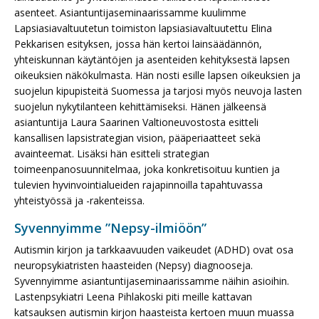
asenteet. Asiantuntijaseminaarissamme kuulimme
Lapsiasiavaltuutetun toimiston lapsiasiavaltuutettu Elina
Pekkarisen esityksen, jossa hän kertoi lainsäädännön,
yhteiskunnan käytäntöjen ja asenteiden kehityksestä lapsen
oikeuksien näkökulmasta. Hän nosti esille lapsen oikeuksien ja
suojelun kipupisteitä Suomessa ja tarjosi myös neuvoja lasten
suojelun nykytilanteen kehittämiseksi. Hänen jälkeensä
asiantuntija Laura Saarinen Valtioneuvostosta esitteli
kansallisen lapsistrategian vision, pääperiaatteet sekä
avainteemat. Lisäksi hän esitteli strategian
toimeenpanosuunnitelmaa, joka konkretisoituu kuntien ja
tulevien hyvinvointialueiden rajapinnoilla tapahtuvassa
yhteistyössä ja -rakenteissa.
Syvennyimme ”Nepsy-ilmiöön”
Autismin kirjon ja tarkkaavuuden vaikeudet (ADHD) ovat osa
neuropsykiatristen haasteiden (Nepsy) diagnooseja.
Syvennyimme asiantuntijaseminaarissamme näihin asioihin.
Lastenpsykiatri Leena Pihlakoski piti meille kattavan
katsauksen autismin kirjon haasteista kertoen muun muassa