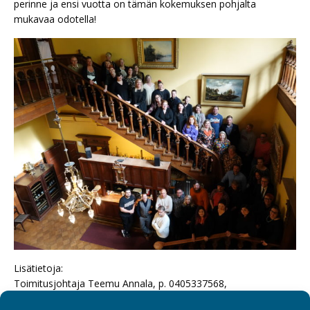
perinne ja ensi vuotta on tämän kokemuksen pohjalta
mukavaa odotella!
Lisätietoja:
Toimitusjohtaja Teemu Annala, p. 0405337568,
teemu.annala@sospro.fi