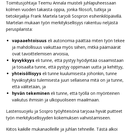
Toimitusjohtaja Teemu Annala muisteli juhlapuheessaan
kolmen vuoden takaista oppia, jonka filosofi, tutkija ja
tietokirjailija Frank Martela tarjoili Sospron esihenkilöpäivillä.
Martelan mukaan työn merkityksellisyys rakentuu neljästä
peruspilarista:
vapaaehtoisuus
eli autonomia päättää miten työn tekee
ja mahdollisuus vaikuttaa myös siihen, mitkä päämäärät
ovat tavoittelemisen arvoisia,
kyvykkyys
eli tunne, että pystyy hyödyntää osaamistaan
ja toisaalta tunne, että pystyy oppimaan uutta ja kehittyy,
yhteisöllisyys
eli tunne kuulumisesta johonkin, tunne
hyväksytyksi tulemisesta juuri sellaisena mitä on ja tunne,
että välitetään, ja
hyvän tekeminen
eli tunne, että työllä on myönteinen
vaikutus ihmisiin ja ulkopuoliseen maailmaan.
Lastensuojelu ja Sospro työyhteisönä tarjoaa hyvät puitteet
työn merkityksellisyyden kokemuksen vahvistamiseen.
Kiitos kaikille mukanaolleille ja juhlan tehneille. Tästä alkoi