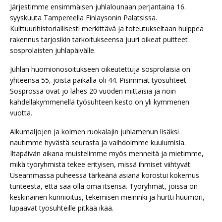
Järjestimme ensimmäisen juhlalounaan perjantaina 16.
syyskuuta Tampereella Finlaysonin Palatsissa.
Kulttuurihistoriallisesti merkittävä ja toteutukseltaan hulppea
rakennus tarjosikin tarkoitukseensa juuri oikeat puitteet
sosprolaisten juhlapäivälle.
Juhlan huomionosoitukseen oikeutettuja sosprolaisia on
yhteensä 55, joista paikalla oli 44. Pisimmät työsuhteet
Sosprossa ovat jo lähes 20 vuoden mittaisia ja noin
kahdellakymmenellä työsuhteen kesto on yli kymmenen
vuotta.
Alkumaljojen ja kolmen ruokalajin juhlamenun lisäksi
nautimme hyvästä seurasta ja vaihdoimme kuulumisia.
Iltapäivän aikana muistelimme myös menneitä ja mietimme,
mikä työryhmistä tekee erityisen, missä ihmiset viihtyvät.
Useammassa puheessa tärkeänä asiana korostui kokemus
tunteesta, että saa olla oma itsensä. Työryhmät, joissa on
keskinäinen kunnioitus, tekemisen meininki ja hurtti huumori,
lupaavat työsuhteille pitkää ikää.