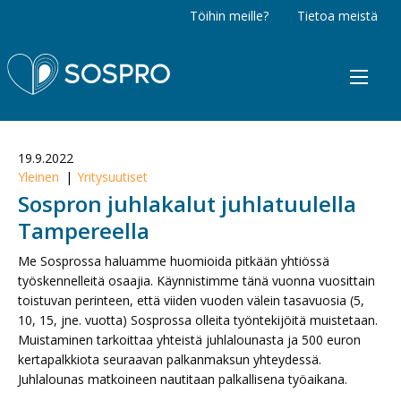
Töihin meille?
Tietoa meistä
Sospro
19.9.2022
Yleinen
Yritysuutiset
Sospron juhlakalut juhlatuulella
Tampereella
Me Sosprossa haluamme huomioida pitkään yhtiössä
työskennelleitä osaajia. Käynnistimme tänä vuonna vuosittain
toistuvan perinteen, että viiden vuoden välein tasavuosia (5,
10, 15, jne. vuotta) Sosprossa olleita työntekijöitä muistetaan.
Muistaminen tarkoittaa yhteistä juhlalounasta ja 500 euron
kertapalkkiota seuraavan palkanmaksun yhteydessä.
Juhlalounas matkoineen nautitaan palkallisena työaikana.