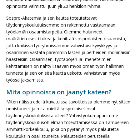
opinnoista valmistui juuri yli 20 henkilön ryhmä.
Sospro-Akatemia ja sen kautta toteutettavat
täydennyskoulutuksemme on rakennettu vastaamaan
työelämän osaamistarpeita. Olemme halunneet
määrätietoisesti tukea ja kehittää sosprolaisten osaamista,
jotta kaikissa työryhmissämme vahvistuisi kyvykkyys ja
osaaminen vastata paremmin lasten ja perheiden moninaisiin
haasteisiin. Osaamisen, työtapojen ja -menetelmien
kehittämisen on nähty lisäävän myös oman työn hallinnan
tunnetta ja sen on sitä kautta uskottu vahvistavan myös
työssä jaksamista.
Mitä opinnoista on jäänyt käteen?
Miten näissä edellä kuvatuissa tavoitteissa olemme nyt sitten
onnistuneet ja mitä mieltä sosprolaiset ovat
täydennyskoulutuksista olleet? Yhteistyökumppanimme
täydennyskoulutusohjelman toteuttamisessa on Tampereen
ammattikorkeakoulu, joka on pyytänyt myös palautetta
koulutuksiin osallistuneilta. Palautteiden perusteella