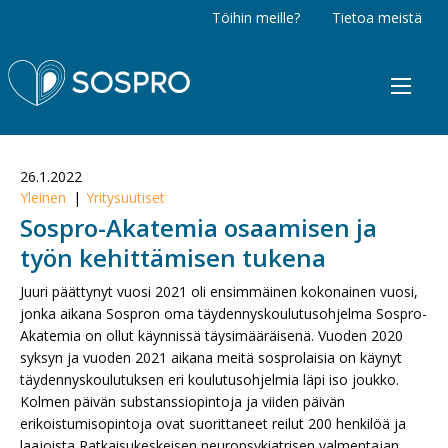
Töihin meille?
Tietoa meistä
Sospro
26.1.2022
Yleinen
Yritysuutiset
Sospro-Akatemia osaamisen ja
työn kehittämisen tukena
Juuri päättynyt vuosi 2021 oli ensimmäinen kokonainen vuosi,
jonka aikana Sospron oma täydennyskoulutusohjelma Sospro-
Akatemia on ollut käynnissä täysimääräisenä. Vuoden 2020
syksyn ja vuoden 2021 aikana meitä sosprolaisia on käynyt
täydennyskoulutuksen eri koulutusohjelmia läpi iso joukko.
Kolmen päivän substanssiopintoja ja viiden päivän
erikoistumisopintoja ovat suorittaneet reilut 200 henkilöä ja
laajoista Ratkaisukeskeisen neuropsykiatrisen valmentajan