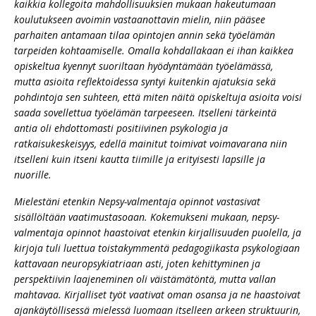
kaikkia kollegoita mahdollisuuksien mukaan hakeutumaan
koulutukseen avoimin vastaanottavin mielin, niin pääsee
parhaiten antamaan tilaa opintojen annin sekä työelämän
tarpeiden kohtaamiselle. Omalla kohdallakaan ei ihan kaikkea
opiskeltua kyennyt suoriltaan hyödyntämään työelämässä,
mutta asioita reflektoidessa syntyi kuitenkin ajatuksia sekä
pohdintoja sen suhteen, että miten näitä opiskeltuja asioita voisi
saada sovellettua työelämän tarpeeseen. Itselleni tärkeintä
antia oli ehdottomasti positiivinen psykologia ja
ratkaisukeskeisyys, edellä mainitut toimivat voimavarana niin
itselleni kuin itseni kautta tiimille ja erityisesti lapsille ja
nuorille.
Mielestäni etenkin Nepsy-valmentaja opinnot vastasivat
sisällöltään vaatimustasoaan. Kokemukseni mukaan, nepsy-
valmentaja opinnot haastoivat etenkin kirjallisuuden puolella, ja
kirjoja tuli luettua toistakymmentä pedagogiikasta psykologiaan
kattavaan neuropsykiatriaan asti, joten kehittyminen ja
perspektiivin laajeneminen oli väistämätöntä, mutta vallan
mahtavaa. Kirjalliset työt vaativat oman osansa ja ne haastoivat
ajankäytöllisessä mielessä luomaan itselleen arkeen struktuurin,