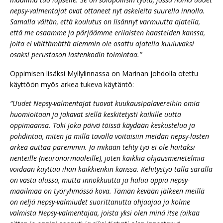
nepsy-valmentajat ovat ottaneet nyt askeleita suurella innolla.
Samalla väitän, että koulutus on lisännyt varmuutta ajatella,
että me osaamme ja pärjäämme erilaisten haasteiden kanssa,
joita ei välttämättä aiemmin ole osattu ajatella kuuluvaksi
osaksi perustason lastenkodin toimintaa.”
Oppimisen lisäksi Myllylinnassa on Marinan johdolla otettu
käyttöön myös arkea tukeva käytäntö:
”Uudet Nepsy-valmentajat tuovat kuukausipalavereihin omia
huomioitaan ja jakavat siellä keskitetysti kaikille uutta
oppimaansa. Toki joka päivä töissä käydään keskustelua ja
pohdintaa, miten ja millä tavalla voitaisiin meidän nepsy-lasten
arkea auttaa paremmin. Ja mikään tehty työ ei ole haitaksi
nenteille (neuronormaaleille), joten kaikkia ohjausmenetelmiä
voidaan käyttää ihan kaikkienkin kanssa. Kehitystyö tällä saralla
on vasta alussa, mutta innokkuutta ja halua oppia nepsy-
maailmaa on työryhmässä kova. Tämän kevään jälkeen meillä
on neljä nepsy-valmiudet suorittanutta ohjaajaa ja kolme
valmista Nepsy-valmentajaa, joista yksi olen minä itse (aikaa