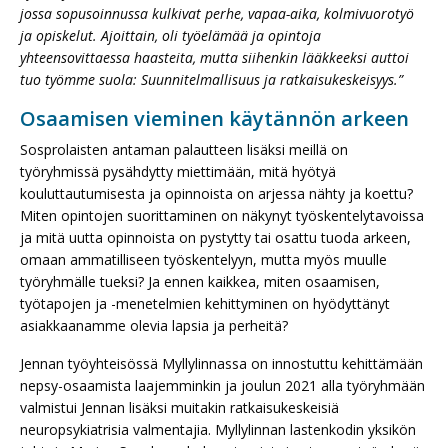
jossa sopusoinnussa kulkivat perhe, vapaa-aika, kolmivuorotyö
ja opiskelut. Ajoittain, oli työelämää ja opintoja
yhteensovittaessa haasteita, mutta siihenkin lääkkeeksi auttoi
tuo työmme suola: Suunnitelmallisuus ja ratkaisukeskeisyys.”
Osaamisen vieminen käytännön arkeen
Sosprolaisten antaman palautteen lisäksi meillä on
työryhmissä pysähdytty miettimään, mitä hyötyä
kouluttautumisesta ja opinnoista on arjessa nähty ja koettu?
Miten opintojen suorittaminen on näkynyt työskentelytavoissa
ja mitä uutta opinnoista on pystytty tai osattu tuoda arkeen,
omaan ammatilliseen työskentelyyn, mutta myös muulle
työryhmälle tueksi? Ja ennen kaikkea, miten osaamisen,
työtapojen ja -menetelmien kehittyminen on hyödyttänyt
asiakkaanamme olevia lapsia ja perheitä?
Jennan työyhteisössä Myllylinnassa on innostuttu kehittämään
nepsy-osaamista laajemminkin ja joulun 2021 alla työryhmään
valmistui Jennan lisäksi muitakin ratkaisukeskeisiä
neuropsykiatrisia valmentajia. Myllylinnan lastenkodin yksikön