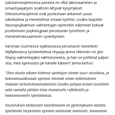
substanssiopinnoissa parasta on ollut lakiosaaminen ja
omaohjaajatyön sisältöön liittyvät kysymykset.
Erikoistumisopinnot ovat puolestaan antaneet uusia
näkökulmia ja menetelmiä omaan työhön. Lisäksi laajoihin
Neuropsykiatrisen valmentajan opintoihin edenneet kokivat
positiiviseen psykologiaan perustuvan työotteen ja
menetelmäosaamisen syventyneen.
Varsinais-Suomessa sijaitsevassa perustason lastenkoti
Myllylinnassa työskentelevä ohjaaja Jenna Ukkonen on yksi
Nepsy-valmentajaksi valmistuneista, ja hän on pohtinut paljon
sitä, mitä opinnoista jäi hänelle käteen? Jenna kertoo:
”
Olen alusta alkaen kokenut opintojen olevan suuri etuoikeus, ja
kokonaisuudessaan opinnot etenivät oman kokemukseni
mukaan tarkoituksenmukaisesti luoden pohjaa toinen toiselleen
sekä samalla jättäen tilaa itsenäiselle reflektiolle ja
havainnoinnille työelämässä.
Koulutuksen keskeiseen tavoitteeseen eli pyrkimykseen vastata
työelämän tarpeeseen opinnot vastasivat mainiosti. Kannustan