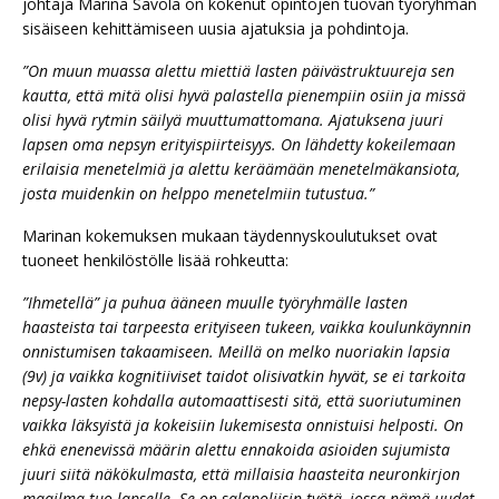
johtaja Marina Savola on kokenut opintojen tuovan työryhmän
sisäiseen kehittämiseen uusia ajatuksia ja pohdintoja.
”On muun muassa alettu miettiä lasten päivästruktuureja sen
kautta, että mitä olisi hyvä palastella pienempiin osiin ja missä
olisi hyvä rytmin säilyä muuttumattomana. Ajatuksena juuri
lapsen oma nepsyn erityispiirteisyys. On lähdetty kokeilemaan
erilaisia menetelmiä ja alettu keräämään menetelmäkansiota,
josta muidenkin on helppo menetelmiin tutustua.”
Marinan kokemuksen mukaan täydennyskoulutukset ovat
tuoneet henkilöstölle lisää rohkeutta:
”Ihmetellä” ja puhua ääneen muulle työryhmälle lasten
haasteista tai tarpeesta erityiseen tukeen, vaikka koulunkäynnin
onnistumisen takaamiseen. Meillä on melko nuoriakin lapsia
(9v) ja vaikka kognitiiviset taidot olisivatkin hyvät, se ei tarkoita
nepsy-lasten kohdalla automaattisesti sitä, että suoriutuminen
vaikka läksyistä ja kokeisiin lukemisesta onnistuisi helposti. On
ehkä enenevissä määrin alettu ennakoida asioiden sujumista
juuri siitä näkökulmasta, että millaisia haasteita neuronkirjon
maailma tuo lapselle. Se on salapoliisin työtä,
jossa nämä uudet