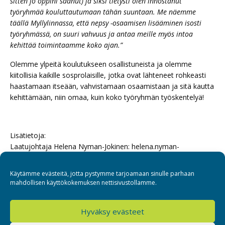
sitten jo oppini saanut) ja siksi tietysti olen innostanut
työryhmää kouluttautumaan tähän suuntaan. Me näemme
täällä Myllylinnassa, että nepsy -osaamisen lisääminen isosti
työryhmässä, on suuri vahvuus ja antaa meille myös intoa
kehittää toimintaamme koko ajan.”
Olemme ylpeitä koulutukseen osallistuneista ja olemme
kiitollisia kaikille sosprolaisille, jotka ovat lähteneet rohkeasti
haastamaan itseään, vahvistamaan osaamistaan ja sitä kautta
kehittämään, niin omaa, kuin koko työryhmän työskentelyä!
Lisätietoja:
Laatujohtaja Helena Nyman-Jokinen: helena.nyman-
jokinen@sospro.fi, p. 040 833 5369
Käytämme evästeitä, jotta pystymme tarjoamaan sinulle parhaan
mahdollisen käyttökokemuksen nettisivustollamme.
Hyväksy evästeet