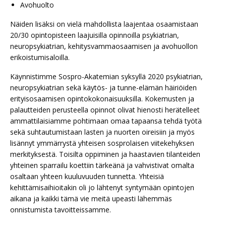
Avohuolto ​
Näiden lisäksi on vielä mahdollista laajentaa osaamistaan
20/30 opintopisteen laajuisilla opinnoilla psykiatrian,
neuropsykiatrian, kehitysvammaosaamisen ja avohuollon ​
erikoistumisaloilla.
Käynnistimme Sospro-Akatemian syksyllä 2020 psykiatrian,
neuropsykiatrian sekä käytös- ja tunne-elämän häiriöiden
erityisosaamisen opintokokonaisuuksilla. Kokemusten ja
palautteiden perusteella opinnot olivat hienosti herätelleet
ammattilaisiamme pohtimaan omaa tapaansa tehdä työtä
sekä suhtautumistaan lasten ja nuorten oireisiin ja myös
lisännyt ymmärrystä yhteisen sosprolaisen viitekehyksen
merkityksestä. Toisilta oppiminen ja haastavien tilanteiden
yhteinen sparrailu koettiin tärkeänä ja vahvistivat omalta
osaltaan yhteen kuuluvuuden tunnetta. Yhteisiä
kehittämisaihioitakin oli jo lähtenyt syntymään opintojen
aikana ja kaikki tämä vie meitä upeasti lähemmäs
onnistumista tavoitteissamme.