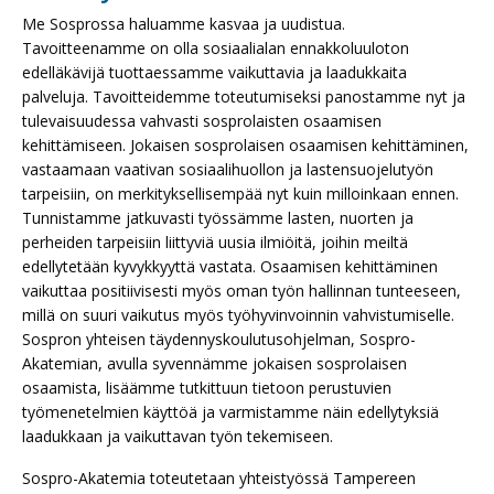
Me Sosprossa haluamme kasvaa ja uudistua.
Tavoitteenamme on olla sosiaalialan ennakkoluuloton
edelläkävijä tuottaessamme vaikuttavia ja laadukkaita
palveluja. Tavoitteidemme toteutumiseksi panostamme nyt ja
tulevaisuudessa vahvasti sosprolaisten osaamisen
kehittämiseen​. Jokaisen sosprolaisen osaamisen kehittäminen,
vastaamaan vaativan sosiaalihuollon ja lastensuojelutyön
tarpeisiin, on merkityksellisempää nyt kuin milloinkaan ennen.
Tunnistamme jatkuvasti työssämme lasten, nuorten ja
perheiden tarpeisiin liittyviä uusia ilmiöitä, joihin meiltä
edellytetään kyvykkyyttä vastata. Osaamisen kehittäminen
vaikuttaa positiivisesti myös oman työn hallinnan tunteeseen,
millä on suuri vaikutus myös työhyvinvoinnin vahvistumiselle.
Sospron yhteisen täydennyskoulutusohjelman, Sospro-
Akatemian, avulla syvennämme jokaisen sosprolaisen
osaamista, lisäämme tutkittuun tietoon perustuvien
työmenetelmien käyttöä ja varmistamme näin edellytyksiä
laadukkaan ja vaikuttavan työn tekemiseen.
Sospro-Akatemia toteutetaan yhteistyössä Tampereen