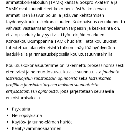
ammattikorkeakoulun (TAMK) kanssa. Sospro-Akatemia ja
TAMK ovat suunnitelleet koko henkilöstöä koskevan
ammatillisen kasvun polun ja jatkuvan kehittämisen
täydennyskoulutuskokonaisuuden. Kokonaisuus on rakennettu
vahvasti vastaamaan työelämän tarpeisiin ja keskeisintä on,
että opiskelu kytkeytyy tiiviisti työntekijöiden arkeen.
Korkeakoulukumppanina TAMK huolehtii, että koulutukset
toteutetaan alan viimeisintä tutkimusnäyttöä hyödyntäen –
laadukkailla ja rinnastuskelpoisilla koulutussuunnitelmilla.
Koulutuskokonaisuutemme on rakennettu prosessinomaisesti
eteneviksi ja ne muodostuvat kaikille suunnatuista
johdanto
lastensuojelun substanssiin opinnoista
sekä
lastenkotien
profiilien ja asiakastarpeen mukaan​ suunnatuista
erityisosaamisen opinnoista
, joita järjestetään seuraavilla
erikoistumisaloilla:
Psykiatria
Neuropsykiatria
Käytös- ja tunne-elämän häiriöt
Kehitysvammaosaaminen