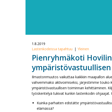
1.8.2019
Lastenkodeissa tapahtuu
Yleinen
Pienryhmäkoti Hovilinn
ympäristövastuullisen
Ilmastonmuutos vaikuttaa kaikkiin maapallon aluei
vahvemmaksi aktivoimiseksi, järjestimme touko-k
ympäristövastuullisen toiminnan kehittäminen. Kil
työskentelyä tukivat kunkin lastenkodin ohjaajat
Kuinka parhaiten edistätte ympäristövastuulli
elämässä?