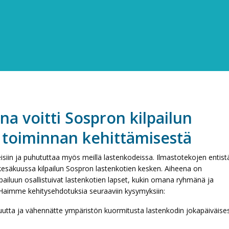
a voitti Sospron kilpailun
 toiminnan kehittämisestä
siin ja puhututtaa myös meillä lastenkodeissa. Ilmastotekojen entist
esäkuussa kilpailun Sospron lastenkotien kesken. Aiheena on
pailuun osallistuivat lastenkotien lapset, kukin omana ryhmänä ja
. Haimme kehitysehdotuksia seuraaviin kysymyksiin:
suutta ja vähennätte ympäristön kuormitusta lastenkodin jokapäiväise