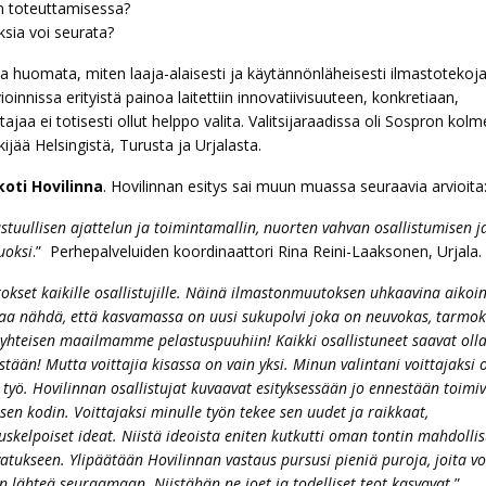
n toteuttamisessa?
ksia voi seurata?
a huomata, miten laaja-alaisesti ja käytännönläheisesti ilmastotekoja
ioinnissa erityistä painoa laitettiin innovatiivisuuteen, konkretiaan,
jaa ei totisesti ollut helppo valita. Valitsijaraadissa oli Sospron kol
jää Helsingistä, Turusta ja Urjalasta.
oti Hovilinna
. Hovilinnan esitys sai muun muassa seuraavia arvioita
tuullisen ajattelun ja toimintamallin, nuorten vahvan osallistumisen j
uoksi
.” Perhepalveluiden koordinaattori Rina Reini-Laaksonen, Urjala.
tokset kaikille osallistujille. Näinä ilmastonmuutoksen uhkaavina aikoi
a nähdä, että kasvamassa on uusi sukupolvi joka on neuvokas, tarmo
 yhteisen maailmamme pelastuspuuhiin! Kaikki osallistuneet saavat oll
estään! Mutta voittajia kisassa on vain yksi. Minun valintani voittajaksi 
 työ. Hovilinnan osallistujat kuvaavat esityksessään jo ennestään toimi
isen kodin. Voittajaksi minulle työn tekee sen uudet ja raikkaat,
uskelpoiset ideat. Niistä ideoista eniten kutkutti oman tontin mahdolli
atukseen. Ylipäätään Hovilinnan vastaus pursusi pieniä puroja, joita vo
n lähteä seuraamaan. Niistähän ne joet ja todelliset teot kasvavat.
”