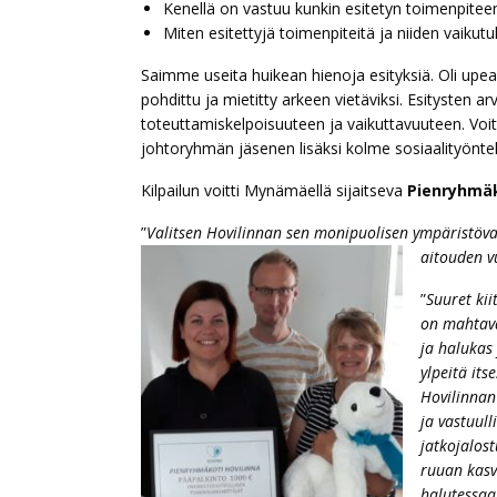
Kenellä on vastuu kunkin esitetyn toimenpitee
Miten esitettyjä toimenpiteitä ja niiden vaikutu
Saimme useita huikean hienoja esityksiä. Oli upea
pohdittu ja mietitty arkeen vietäviksi. Esitysten arv
toteuttamiskelpoisuuteen ja vaikuttavuuteen. Voitta
johtoryhmän jäsenen lisäksi kolme sosiaalityönteki
Kilpailun voitti Mynämäellä sijaitseva
Pienryhmäk
”
Valitsen Hovilinnan sen monipuolisen ympäristövas
aitouden v
”
Suuret kii
on mahtava
ja halukas
ylpeitä its
Hovilinnan
ja vastuull
jatkojalost
ruuan kasv
halutessaa