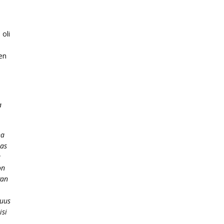
 oli
men
:
a
na
kas
a
on
van
suus
isi