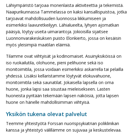
Lähiympäristö tarjoaa monenlaista aktiviteettia ja tekemistä.
Naapurikunnassa Tammelassa on kaksi kansallispuistoa, jotka
tarjoavat mahdollisuuden luonnossa liikkumiseen ja
esimerkiksi laavuretkeilyyn. Lähialueelta, lyhyen ajomatkan
pääsyä, löytyy useita uimarantoja. Jokioisilla sijaitsee
Luonnonvarakeskuksen puisto Elonkierto, jossa on kesäisin
myös yleisimpiä maatilan eläimiä.
Tilamme ovat viihtyisät ja kodinomaiset. Asuinyksiköissä on
iso ruokailutila, olohuone, pieni pelihuone sekä iso
monitoimitila, jossa voidaan esimerkiksi askarrella tai pelailla
yhdessä. Lisäksi kellaristamme löytyvät elokuvahuone,
monitoimitila sekä saunatilat. Jokaisella lapsella on oma
huone, jonka lapsi saa sisustaa mieleisekseen. Lasten
huoneista pyritään tekemään lapsen näköisiä, jotta lapsen
huone on hänelle mahdollisimman viihtyisä.
Yksikön tukena olevat palvelut
Teemme yhteistyötä Forssan nuorispsykiatrian poliklinikan
kanssa ja yhteistyö välillämme on sujuvaa ja keskustelevaa.