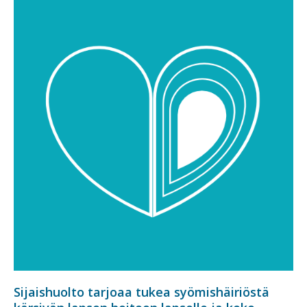
Sijaishuolto tarjoaa tukea syömishäiriöstä