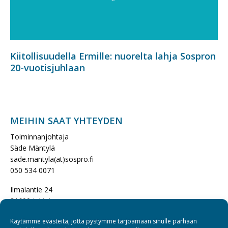
Kiitollisuudella Ermille: nuorelta lahja Sospron
20-vuotisjuhlaan
MEIHIN SAAT YHTEYDEN
Toiminnanjohtaja
Säde Mäntylä
sade.mantyla(at)sospro.fi
050 534 0071
Ilmalantie 24
31600 Jokioinen
Käytämme evästeitä, jotta pystymme tarjoamaan sinulle parhaan