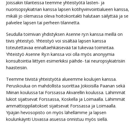
Joissakin tilanteissa teemme yhteistyötä lasten- ja
nuorisopsykiatrian kanssa lapsen kotihyvinvointialueen kanssa,
mikäli jo olemassa oleva hoitokontakti halutaan säilyttää ja se
palvelee lapsen tai perheen tilannetta.
Seudulla toimivan yhdistyksen Asenne ry:n kanssa meillä on
tiivis yhteistyö. Yhteistyö voi sisältää lapsen kanssa
toteutettavaa ennaltaehkäisevää tai tukevaa toimintaa.
Yhteistyö Asenne Ry:n kanssa voi olla myös anonyymia
konsultointia liittyen esimerkiksi päihde- tai neuropsykiatrisiin
haasteisiin.
Teemme tiivistä yhteistyötä alueemme koulujen kanssa.
Peruskoulua on mahdollista suorittaa Jokioisilla Paanan sekä
Miinan koulussa tai Forssassa Akvarellin koulussa. Lähimmät
lukiot
sijaitse
vat
Forssassa
, Koskella ja Loimaalla.
Lähimmät
ammattioppilaitokset sijaitsevat Forssassa ja Loimaalla.
Ypäjän hevosopisto on myös lähellämme ja lapsen
koulunkäynti Usvassa asuessa onnistuu myös siellä.