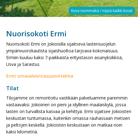
Nuorisokoti Ermi
Nuorisokoti Ermi on Jokioisilla sijaitseva lastensuojelun
ympärivuorokautista sijaishuoltoa tarjoava kokonaisuus.
Ermiin kuuluu kaksi 7-paikkaista erityistason asuinyksikköä,
Usva ja Sarastus.
Ermi omavalvontasuunnitelma
Tilat
Tilojamme on remontoitu vastikään palveluamme paremmin
vastaavaksi. Jokioinen on pieni ja idyllinen maalaiskylä, jossa
lasten on turvallista kasvaa ja kehittyä. Ermi sijaitsee Jokioisten
keskustan tuntumassa, kuitenkin omassa rauhassaan metsien
ja peltojen keskellä. Jokioisten keskustaan on matkaa noin
kaksi kilometriä.