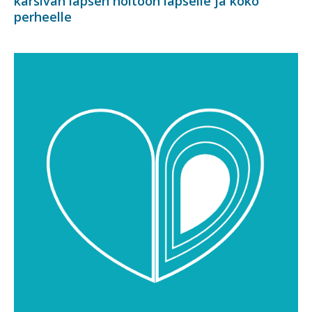
kärsivän lapsen hoitoon lapselle ja koko
perheelle