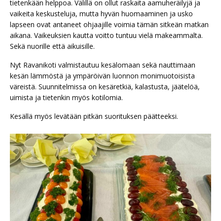
tietenkään helppoa. Välillä on ollut raskaita aamuheräilyjä ja
vaikeita keskusteluja, mutta hyvän huomaaminen ja usko
lapseen ovat antaneet ohjaajille voimia tämän sitkeän matkan
aikana. Vaikeuksien kautta voitto tuntuu vielä makeammalta.
Sekä nuorille että aikuisille.
Nyt Ravanikoti valmistautuu kesälomaan sekä nauttimaan
kesän lämmöstä ja ympäröivän luonnon monimuotoisista
väreistä. Suunnitelmissa on kesäretkiä, kalastusta, jäätelöä,
uimista ja tietenkin myös kotilomia.
Kesällä myös levätään pitkän suorituksen päätteeksi.