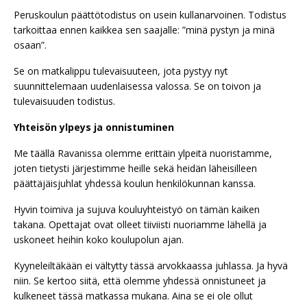
Peruskoulun päättötodistus on usein kullanarvoinen. Todistus
tarkoittaa ennen kaikkea sen saajalle: ”minä pystyn ja minä
osaan”.
Se on matkalippu tulevaisuuteen, jota pystyy nyt
suunnittelemaan uudenlaisessa valossa. Se on toivon ja
tulevaisuuden todistus.
Yhteisön ylpeys ja onnistuminen
Me täällä Ravanissa olemme erittäin ylpeitä nuoristamme,
joten tietysti järjestimme heille sekä heidän läheisilleen
päättäjäisjuhlat yhdessä koulun henkilökunnan kanssa.
Hyvin toimiva ja sujuva kouluyhteistyö on tämän kaiken
takana. Opettajat ovat olleet tiiviisti nuoriamme lähellä ja
uskoneet heihin koko koulupolun ajan.
Kyyneleiltäkään ei vältytty tässä arvokkaassa juhlassa. Ja hyvä
niin. Se kertoo siitä, että olemme yhdessä onnistuneet ja
kulkeneet tässä matkassa mukana. Aina se ei ole ollut