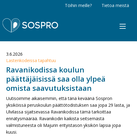
Töihin meille?
Tietoa meistä
Sospro
3.6.2026
Lastenkodeissa tapahtuu
Ravanikodissa koulun
päättäjäisissä saa olla ylpeä
omista saavutuksistaan
Uutisoimme aikaisemmin, että tänä keväänä Sospron
yksiköissä peruskoulun päättötodistuksen saa jopa 29 lasta, ja
Ulvilassa sijaitsevassa Ravanikodissa tämä tarkoittaa
ennätysmäärää. Ravanikodin kaikista seitsemästä
valmistuneesta oli Majurin erityistason yksikön lapsia jopa
kuusi.