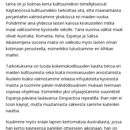
tämä oli jo kolmas kerta kulttuuriviikon tiimellyksessä!
Käytännössä kulttuuriviikko tarkoittaa sitä, että maanantaista
perjantaihin valmistamme yksiköissä eri maiden ruokia.
Pohdimme aina yhdessä lasten kanssa keskustellen mitkä
maat valitsisimme kyseiselle viikolle. Tänä vuonna valitut maat
olivat Australia, Romania, Kiina, Espanja ja Saksa.
Aikaisempina vuosina maita on valikoitu myös lasten oman
kotimaan perusteella, esimerkiksi tutustuimme eri Afrikan
maihin.
Tarkoituksena on tuoda kokemuksellisuuden kautta tietoa eri
maiden kulttuureista sekä lisätä moninaisuuden arvostamista.
Ruokien lisäksi valmistamme erilaisia infojulisteita kyseisistä
maista ja tuomme päiviin mahdollisuuksien mukaan teemaan
sopivaa ohjelmaa. Esimerkiksi yksi ohjaajistamme suunnitteli
Espanja-päivänä laulavansa Despacitoa repeatilla. Ihan näin ei
tosin käynyt, mutta muutamasta säkeestä saimme kuitenkin
nauttia.
Kuulimme myös erään lapsen kertomuksia Australiasta, jossa
hän kertoi käyneensä pariinkin otteeseen aikoinaan, hän on