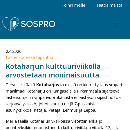
Töihin meille?
Tietoa meistä
Sospro
2.4.2026
Lastenkodeissa tapahtuu
Kotaharjun kulttuuriviikolla
arvostetaan moninaisuutta
Terveiset täältä
Kotaharjusta
missä on kierretty taas ympäri
maailmaa! Kotaharju on Kangasalalla Pirkanmaalla sijaitseva
lastensuojelun ympärivuorokautista erityistason sijaishuoltoa
tarjoava yksikkö, johon kuuluu neljä 7-paikkaista
asuinyksikköä: Kataja, Petäjä, Lehmus ja Leppä.
Meillä täällä Kotaharjun yksiköissä vietettiin ehkä jo
perinteeksikin muodostunutta kulttuuriviikkoa viikolla 12, sillä