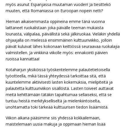
myös asunut Espanjassa muutaman vuoden! Ja tiesittekö
muuten, että Romaniassa on Euroopan nopein netti?
Hieman aikaisemmasta oppineina emme tänä vuonna
laittaneet ruokalistaan joka päivälle teeman mukaista
lounasta, välipalaa, päivällistä sekä jälkiruokaa. Vieläkin yhdellä
ohjaajalla on mielessä ensimmäinen kulttuuriviikko, jolloin
päivät kuluivat lähes kokonaan keittiössä seuraavaa ruokalajia
valmistellen. Ja vinkkinä viikolle myös: ennakointi päivien
ruoissa kannattaa!
Kotaharjun yksiköissä työskentelemme palautetietoisella
työotteella, mikä tässä yhteydessä tarkoittaa sitä, että
kuuntelemme aktiivisesti lasten kokemuksia, mielipiteitä ja
palautetta kulttuuriviikon sisällöstä. Lasten toiveet auttavat
meitä kehittämään tätäkin tapahtumaa sellaiseksi, että se
tuntuu heistä merkitykselliseltä ja mielenkiintoiselta,
unohtamatta toki tärkeää kulttuurisen tiedon lisäämistä.
Viikon aikana pääsimme siis yhdessä kokkailemaan,
maistelemaan uusia makuja ja oppimaan hieman lisää