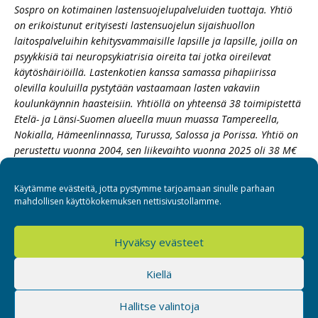
Sospro on kotimainen lastensuojelupalveluiden tuottaja. Yhtiö
on erikoistunut erityisesti lastensuojelun sijaishuollon
laitospalveluihin kehitysvammaisille lapsille ja lapsille, joilla on
psyykkisiä tai neuropsykiatrisia oireita tai jotka oireilevat
käytöshäiriöillä. Lastenkotien kanssa samassa pihapiirissa
olevilla kouluilla pystytään vastaamaan lasten vakaviin
koulunkäynnin haasteisiin. Yhtiöllä on yhteensä 38 toimipistettä
Etelä- ja Länsi-Suomen alueella muun muassa Tampereella,
Nokialla, Hämeenlinnassa, Turussa, Salossa ja Porissa. Yhtiö on
perustettu vuonna 2004, sen liikevaihto vuonna 2025 oli 38 M€
ja henkilöstömäärä 441 (FTE).
Käytämme evästeitä, jotta pystymme tarjoamaan sinulle parhaan
mahdollisen käyttökokemuksen nettisivustollamme.
Hyväksy evästeet
Sospro
Kiellä
Hallitse valintoja