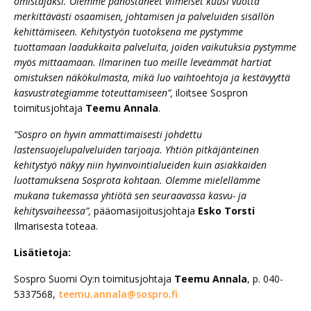
omistajaksi. Olemme panostaneet viimeiset kuusi vuotta
merkittävästi osaamisen, johtamisen ja palveluiden sisällön
kehittämiseen. Kehitystyön tuotoksena me pystymme
tuottamaan laadukkaita palveluita, joiden vaikutuksia pystymme
myös mittaamaan. Ilmarinen tuo meille leveämmät hartiat
omistuksen näkökulmasta, mikä luo vaihtoehtoja ja kestävyyttä
kasvustrategiamme toteuttamiseen”,
iloitsee Sospron
toimitusjohtaja
Teemu Annala
.
”Sospro on hyvin ammattimaisesti johdettu
lastensuojelupalveluiden tarjoaja. Yhtiön pitkäjänteinen
kehitystyö näkyy niin hyvinvointialueiden kuin asiakkaiden
luottamuksena Sosprota kohtaan. Olemme mielellämme
mukana tukemassa yhtiötä sen seuraavassa kasvu- ja
kehitysvaiheessa”,
pääomasijoitusjohtaja
Esko Torsti
Ilmarisesta toteaa.
Lisätietoja:
Sospro Suomi Oy:n toimitusjohtaja
Teemu Annala
, p. 040-
5337568,
teemu.annala@sospro.fi