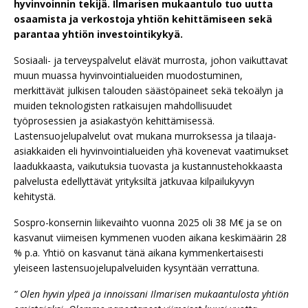
hyvinvoinnin tekijä. Ilmarisen mukaantulo tuo uutta
osaamista ja verkostoja yhtiön kehittämiseen sekä
parantaa yhtiön investointikykyä.
Sosiaali- ja terveyspalvelut elävät murrosta, johon vaikuttavat
muun muassa hyvinvointialueiden muodostuminen,
merkittävät julkisen talouden säästöpaineet sekä tekoälyn ja
muiden teknologisten ratkaisujen mahdollisuudet
työprosessien ja asiakastyön kehittämisessä.
Lastensuojelupalvelut ovat mukana murroksessa ja tilaaja-
asiakkaiden eli hyvinvointialueiden yhä kovenevat vaatimukset
laadukkaasta, vaikutuksia tuovasta ja kustannustehokkaasta
palvelusta edellyttävät yrityksiltä jatkuvaa kilpailukyvyn
kehitystä.
Sospro-konsernin liikevaihto vuonna 2025 oli 38 M€ ja se on
kasvanut viimeisen kymmenen vuoden aikana keskimäärin 28
% p.a. Yhtiö on kasvanut tänä aikana kymmenkertaisesti
yleiseen lastensuojelupalveluiden kysyntään verrattuna.
” Olen hyvin ylpeä ja innoissani Ilmarisen mukaantulosta yhtiön