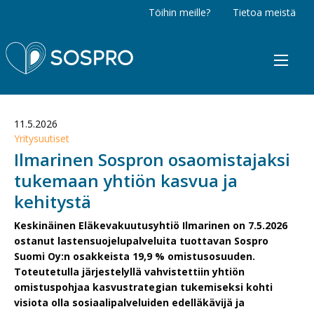
Töihin meille?
Tietoa meistä
Sospro
11.5.2026
Yritysuutiset
Ilmarinen Sospron osaomistajaksi
tukemaan yhtiön kasvua ja
kehitystä
Keskinäinen Eläkevakuutusyhtiö Ilmarinen on 7.5.2026
ostanut lastensuojelupalveluita tuottavan Sospro
Suomi Oy:n osakkeista 19,9 % omistusosuuden.
Toteutetulla järjestelyllä vahvistettiin yhtiön
omistuspohjaa kasvustrategian tukemiseksi kohti
visiota olla sosiaalipalveluiden edelläkävijä ja