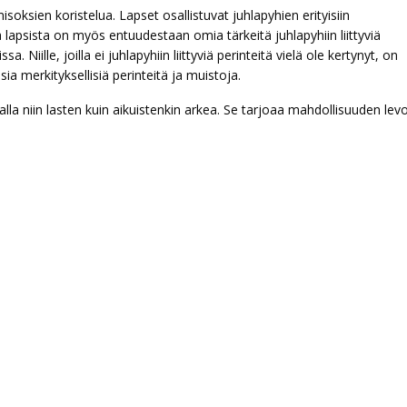
ksien koristelua. Lapset osallistuvat juhlapyhien erityisiin
a lapsista on myös entuudestaan omia tärkeitä juhlapyhiin liittyviä
. Niille, joilla ei juhlapyhiin liittyviä perinteitä vielä ole kertynyt, on
a merkityksellisiä perinteitä ja muistoja.
alla niin lasten kuin aikuistenkin arkea. Se tarjoaa mahdollisuuden levo