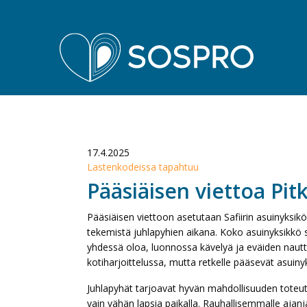
Sospro
17.4.2025
Lastenkodeissa tapahtuu
Pääsiäisen viettoa Pit
Pääsiäisen viettoon asetutaan Safiirin asuinyksikö
tekemistä juhlapyhien aikana. Koko asuinyksikkö su
yhdessä oloa, luonnossa kävelyä ja eväiden nautti
kotiharjoittelussa, mutta retkelle pääsevät asuiny
Juhlapyhät tarjoavat hyvän mahdollisuuden toteutt
vain vähän lapsia paikalla. Rauhallisemmalle ajanja