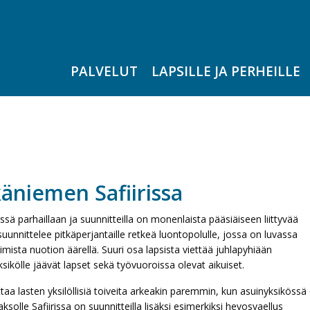
PALVELUT
LAPSILLE JA PERHEILLE
käniemen Safiirissa
ssä parhaillaan ja suunnitteilla on monenlaista pääsiäiseen liittyvää
unnittelee pitkäperjantaille retkeä luontopolulle, jossa on luvassa
mista nuotion äärellä. Suuri osa lapsista viettää juhlapyhiään
ksikölle jäävät lapset sekä työvuoroissa olevat aikuiset.
aa lasten yksilöllisiä toiveita arkeakin paremmin, kun asuinyksikössä
ksolle Safiirissa on suunnitteilla lisäksi esimerkiksi hevosvaellus