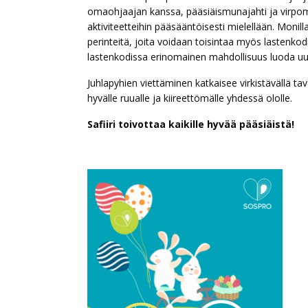
omaohjaajan kanssa, pääsiäismunajahti ja virpomiso
aktiviteetteihin pääsääntöisesti mielellään. Monill
perinteitä, joita voidaan toisintaa myös lastenkodissa
lastenkodissa erinomainen mahdollisuus luoda uusi
Juhlapyhien viettäminen katkaisee virkistävällä tav
hyvälle ruualle ja kiireettömälle yhdessä ololle.
Safiiri toivottaa kaikille hyvää pääsiäistä!