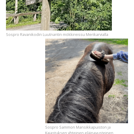
Sospro Ravanikodin Luutnantin mökkireissu Merikarvialla
Sospro Sammon Mansikkapuiston ja
Kajastuksen yhteinen eläinavusteinen