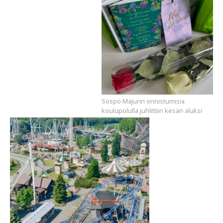
Sospo Majurin onnistumisia
koulupolulla juhlittiin kesän aluksi