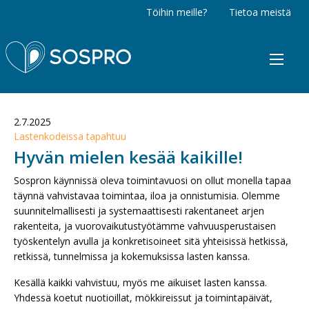
Töihin meille?
Tietoa meistä
Sospro
2.7.2025
Lastenkodeissa tapahtuu
Hyvän mielen kesää kaikille!
Sospron käynnissä oleva toimintavuosi on ollut monella tapaa
täynnä vahvistavaa toimintaa, iloa ja onnistumisia. Olemme
suunnitelmallisesti ja systemaattisesti rakentaneet arjen
rakenteita, ja vuorovaikutustyötämme vahvuusperustaisen
työskentelyn avulla ja konkretisoineet sitä yhteisissä hetkissä,
retkissä, tunnelmissa ja kokemuksissa lasten kanssa.
Kesällä kaikki vahvistuu, myös me aikuiset lasten kanssa.
Yhdessä koetut nuotioillat, mökkireissut ja toimintapäivät,