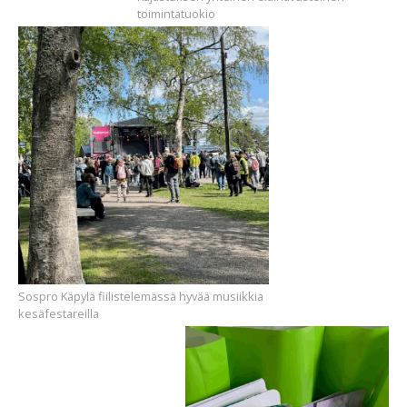
toimintatuokio
Sospro Käpylä fiilistelemässä hyvää musiikkia
kesäfestareilla