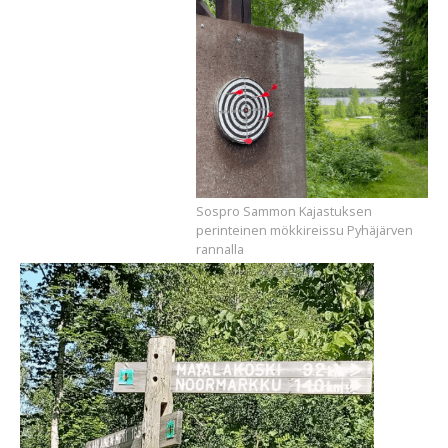
Sospro Sammon Kajastuksen
perinteinen mökkireissu Pyhäjärven
rannalla