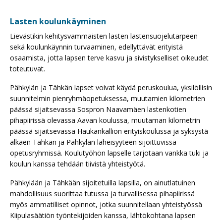
Lasten koulunkäyminen
Lievästikin kehitysvammaisten lasten lastensuojelutarpeen
sekä koulunkäynnin turvaaminen, edellyttävät erityistä
osaamista, jotta lapsen terve kasvu ja sivistykselliset oikeudet
toteutuvat.
Pähkylän ja Tähkän lapset voivat käydä peruskoulua, yksilöllisin
suunnitelmin pienryhmäopetuksessa, muutamien kilometrien
päässä sijaitsevassa Sospron Naavamäen lastenkotien
pihapiirissä olevassa Aavan koulussa, muutaman kilometrin
päässä sijaitsevassa Haukankallion erityiskoulussa ja syksystä
alkaen Tähkän ja Pähkylän läheisyyteen sijoittuvissa
opetusryhmissä. Koulutyöhön lapselle tarjotaan vankka tuki ja
koulun kanssa tehdään tiivistä yhteistyötä.
Pähkylään ja Tähkään sijoitetuilla lapsilla, on ainutlatuinen
mahdollisuus suorittaa tutussa ja turvallisessa pihapiirissä
myös ammatilliset opinnot, jotka suunnitellaan yhteistyössä
Kiipulasäätiön työntekijöiden kanssa, lähtökohtana lapsen