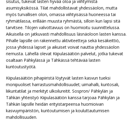
sisutus, tukevat lasten hyvää oloa ja viihtymistä
asumisyksikössä. Tilat mahdollistavat yhdessäolon, mutta
myös turvallisen olon, omassa viihtyisässä huoneessa tai
ryhmätilassa, erillään muusta ryhmästä, silloin kun lapsi sitä
tarvitsee. Tilojen valvottavuus on huomioitu suunnittelussa.
Aikuisella on jatkuvasti mahdollisuus läsnäoloon lasten kanssa.
Pihalle lapsille on rakennettu aktiviteetteja sekä kesäkeittiö,
jossa yhdessä lapset ja aikuiset voivat nauttia yhdessäolon
riemusta. Lähellä olevat Kiipulasäätiön palvelut, jotka tukevat
osaltaan Pähkylässä ja Tähkässä tehtävää lasten
kuntoutustyötä.
Kiipulasäätiön pihapiiristä löytyvät lasten kasvun tueksi
monipuoliset harrastusmahdollisuudet; uimahalli, kuntosali,
liikuntatilat ja merkityt ulkoilureitit. Sospron/ Pähkylän ja
Tähkän yhteistyö Kiipulasäätiön kanssa tarjoaa Pähkylän ja
Tähkän lapsille heidän erityistarpeensa huomioivan
kasvuympäristön, kuntoutumisen ja kouluttautumisen
mahdollisuuden.