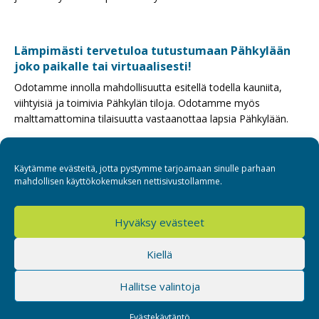
Lämpimästi tervetuloa tutustumaan Pähkylään
joko paikalle tai virtuaalisesti!
Odotamme innolla mahdollisuutta esitellä todella kauniita,
viihtyisiä ja toimivia Pähkylän tiloja. Odotamme myös
malttamattomina tilaisuutta vastaanottaa lapsia Pähkylään.
Käytämme evästeitä, jotta pystymme tarjoamaan sinulle parhaan
mahdollisen käyttökokemuksen nettisivustollamme.
Hyväksy evästeet
Sospro
Kiellä
Hallitse valintoja
Evästekäytäntö