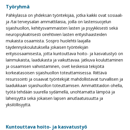
Työryhmä
Pähkylässä on yhdeksän työntekijää, jotka kaikki ovat sosiaali-
ja /tai terveysalan ammattilaisia, joilla on lastensuojelun
sijaishuollon, kehitysvammaisten lasten ja psyykkisesti sekä
neuropsykiatrisesti oirehtivien lasten erityishaasteiden
mukaista osaamista. Sospro huolehtii laajalla
täydennyskoulutuksella jokaisen työntekijän
erityisosaamisesta, jotta kuntouttava hoito- ja kasvatustyö on
lainmukaista, laadukasta ja vaikuttavaa. Jatkuva kouluttaminen
ja osaamisen vahvistaminen, ovet keskeisiä tekijöitä
korkeatasoisen sijaishuollon toteuttamisessa. Riittävä
resurssointi ja osaavat työntekijät mahdollistavat turvallisen ja
laadukkaan sijaishuollon toteuttamisen. Ammattitaidon ohella,
työtä tehdään suurella sydämellä, unohtamatta lämpöä ja
läheisyyttä sekä jokaisen lapsen ainutlaatuisuutta ja
yksilöllisyyttä.
Kuntouttava hoito- ja kasvatustyö