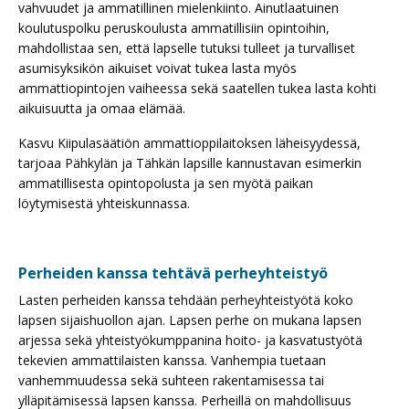
vahvuudet ja ammatillinen mielenkiinto. Ainutlaatuinen
koulutuspolku peruskoulusta ammatillisiin opintoihin,
mahdollistaa sen, että lapselle tutuksi tulleet ja turvalliset
asumisyksikön aikuiset voivat tukea lasta myös
ammattiopintojen vaiheessa sekä saatellen tukea lasta kohti
aikuisuutta ja omaa elämää.
Kasvu Kiipulasäätiön ammattioppilaitoksen läheisyydessä,
tarjoaa Pähkylän ja Tähkän lapsille kannustavan esimerkin
ammatillisesta opintopolusta ja sen myötä paikan
löytymisestä yhteiskunnassa.
Perheiden kanssa tehtävä perheyhteistyö
Lasten perheiden kanssa tehdään perheyhteistyötä koko
lapsen sijaishuollon ajan. Lapsen perhe on mukana lapsen
arjessa sekä yhteistyökumppanina hoito- ja kasvatustyötä
tekevien ammattilaisten kanssa. Vanhempia tuetaan
vanhemmuudessa sekä suhteen rakentamisessa tai
ylläpitämisessä lapsen kanssa. Perheillä on mahdollisuus