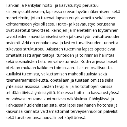
Tähkän ja Pähkylän hoito- ja kasvatustyö perustuu
kiintymyssuhteeseen, lapsessa olevan hyvän näkemiseen sekä
menetelmiin, jotka tukevat lapsen erityistarpeita sekä lapsen
kohtaamiseen yksilöllisesti. Hoito- ja kasvatustyö perustana
ovat asetetut tavoitteet, keinojen ja menetelmien löytäminen
tavoitteiden saavuttamiseksi sekä jatkuva työn vaikuttavuuden
arviointi. Arki on ennakoitava ja lasten turvallisuuden tunnetta
tukevasti strukturoitu. Aikuisten tukemina lapset opettelevat
omatahtisesti arjen taitoja, tunteiden ja toiminnan hallintaa
sekä sosiaalisten taitojen vahvistumista. Kodin arjessa lapset
otetaan mukaan kaikkeen toimintaan. Lasten osallisuutta,
kuulluksi tulemista, vaikuttamisen mahdollisuuksia sekä
itsemääräämisoikeutta, opetellaan ja tuetaan omissa sekä
yhteisissä asioissa. Lasten terapia- ja hoitotahojen kanssa
tehdään tiivistä yhteistyötä. Kaikessa hoito- ja kasvatustyössä
on vahvasti mukana kuntouttava näkökulma. Pähkylässä ja
Tähkässä huolehditaan siitä, että lapsi saa hänen hoitonsa ja
kasvunsa kannalta välttämättömät terveydenhuollon palvelut
sekä tarvitsemansa apuvälineet käyttöönsä.