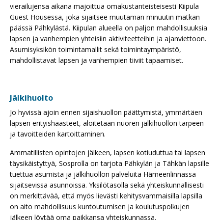
vierailujensa aikana majoittua omakustanteisteisesti Kiipula
Guest Housessa, joka sijaitsee muutaman minuutin matkan
päässä Pähkylästä. Kiipulan alueella on paljon mahdollisuuksia
lapsen ja vanhempien yhteisiin aktiviteetteihin ja ajanviettoon.
Asumisyksikön toimintamallit sekä toimintaympäristö,
mahdollistavat lapsen ja vanhempien tiiviit tapaamiset.
Jälkihuolto
Jo hyvissä ajoin ennen sijaishuollon päättymistä, ymmärtäen
lapsen erityishaasteet, aloitetaan nuoren jälkihuollon tarpeen
ja tavoitteiden kartoittaminen.
Ammatillisten opintojen jälkeen, lapsen kotiuduttua tai lapsen
täysikäistyttyä, Sosprolla on tarjota Pähkylän ja Tähkän lapsille
tuettua asumista ja jälkihuollon palveluita Hämeenlinnassa
sijaitsevissa asunnoissa. Yksilötasolla sekä yhteiskunnallisesti
on merkittävää, että myös lievästi kehitysvammaisilla lapsilla
on aito mahdollisuus kuntoutumisen ja koulutuspolkujen
jälkeen löytää oma paikkansa yhteiskunnassa.