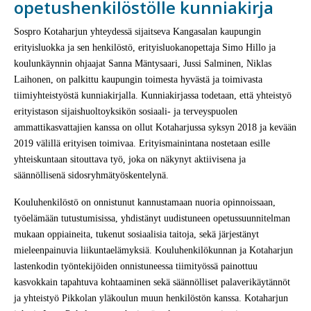
opetushenkilöstölle kunniakirja
Sospro Kotaharjun yhteydessä sijaitseva Kangasalan kaupungin
erityisluokka ja sen henkilöstö, erityisluokanopettaja Simo Hillo ja
koulunkäynnin ohjaajat Sanna Mäntysaari, Jussi Salminen, Niklas
Laihonen, on palkittu kaupungin toimesta hyvästä ja toimivasta
tiimiyhteistyöstä kunniakirjalla. Kunniakirjassa todetaan, että yhteistyö
erityistason sijaishuoltoyksikön sosiaali- ja terveyspuolen
ammattikasvattajien kanssa on ollut Kotaharjussa syksyn 2018 ja kevään
2019 välillä erityisen toimivaa. Erityismainintana nostetaan esille
yhteiskuntaan sitouttava työ, joka on näkynyt aktiivisena ja
säännöllisenä sidosryhmätyöskentelynä.
Kouluhenkilöstö on onnistunut kannustamaan nuoria opinnoissaan,
työelämään tutustumisissa, yhdistänyt uudistuneen opetussuunnitelman
mukaan oppiaineita, tukenut sosiaalisia taitoja, sekä järjestänyt
mieleenpainuvia liikuntaelämyksiä. Kouluhenkilökunnan ja Kotaharjun
lastenkodin työntekijöiden onnistuneessa tiimityössä painottuu
kasvokkain tapahtuva kohtaaminen sekä säännölliset palaverikäytännöt
ja yhteistyö Pikkolan yläkoulun muun henkilöstön kanssa. Kotaharjun