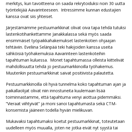
merkitys, kun tavoitteena on saada rekrytoiduksi noin 30 uutta
työntekijää Aavarinteeseen. Intressimme kunnan edustajien
kanssa ovat siis yhteiset.
Järjestämämme pestuumarkkinat olivat oiva tapa tehdä tutuksi
lastenkotihankettamme Janakkalassa sekä myös saada
ensimmäiset työpaikkahakemukset lastenkotien ohjaajan
tehtäviin. Eveliina Selänpää teki hakijoiden kanssa useita
sähköisiä työhakemuksia Aavarinteen lastenkoteihin
tapahtuman kuluessa. Monet tapahtumassa olleista kiittelivät
mahdollisuutta tehdä jo pestuumarkkinoilla työhakemus.
Muutenkin pestuumarkkinat saivat positiivista palautetta.
Pestuumarkkinoilla oli hyvä tunnelma koko tapahtuman ajan ja
paikallaolijat olivat niin innostuneita kuulemaan lisää
toiminnastamme, että tapahtuma venyi aiottua pidemmäksi.
”Vieraat viihtyivät” ja moni sanoi tapahtumasta sekä CTM-
konsernista jääneen todella hyvän mielikuvan.
Mukavaksi tapahtumaksi koetut pestuumarkkinat, toteutetaan
uudelleen myös muualla, joten ne jotka eivät nyt syystä tai