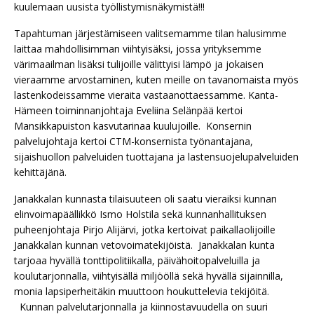
kuulemaan uusista työllistymisnäkymistä!!!
Tapahtuman järjestämiseen valitsemamme tilan halusimme
laittaa mahdollisimman viihtyisäksi, jossa yrityksemme
värimaailman lisäksi tulijoille välittyisi lämpö ja jokaisen
vieraamme arvostaminen, kuten meille on tavanomaista myös
lastenkodeissamme vieraita vastaanottaessamme. Kanta-
Hämeen toiminnanjohtaja Eveliina Selänpää kertoi
Mansikkapuiston kasvutarinaa kuulujoille. Konsernin
palvelujohtaja kertoi CTM-konsernista työnantajana,
sijaishuollon palveluiden tuottajana ja lastensuojelupalveluiden
kehittäjänä.
Janakkalan kunnasta tilaisuuteen oli saatu vieraiksi kunnan
elinvoimapäällikkö Ismo Holstila sekä kunnanhallituksen
puheenjohtaja Pirjo Alijärvi, jotka kertoivat paikallaolijoille
Janakkalan kunnan vetovoimatekijöistä. Janakkalan kunta
tarjoaa hyvällä tonttipolitiikalla, päivähoitopalveluilla ja
koulutarjonnalla, viihtyisällä miljööllä sekä hyvällä sijainnilla,
monia lapsiperheitäkin muuttoon houkuttelevia tekijöitä.
Kunnan palvelutarjonnalla ja kiinnostavuudella on suuri