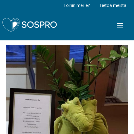
Töihin meille?
Tietoa meistä
Sospro