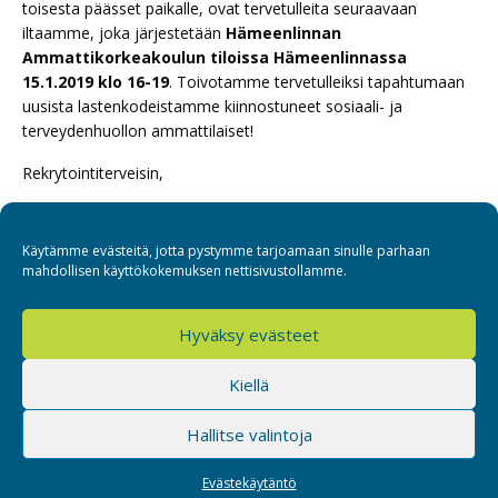
toisesta päässet paikalle, ovat tervetulleita seuraavaan
iltaamme, joka järjestetään
Hämeenlinnan
Ammattikorkeakoulun tiloissa Hämeenlinnassa
15.1.2019 klo 16-19
. Toivotamme tervetulleiksi tapahtumaan
uusista lastenkodeistamme kiinnostuneet sosiaali- ja
terveydenhuollon ammattilaiset!
Rekrytointiterveisin,
Eveliina Selänpää ja Tina Mäkelä
Käytämme evästeitä, jotta pystymme tarjoamaan sinulle parhaan
mahdollisen käyttökokemuksen nettisivustollamme.
Hyväksy evästeet
Sospro
Kiellä
Hallitse valintoja
Evästekäytäntö