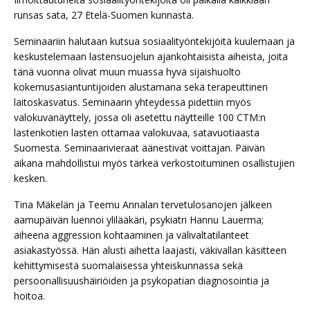
runsas sata, 27 Etelä-Suomen kunnasta.
Seminaariin halutaan kutsua sosiaalityöntekijöitä kuulemaan ja
keskustelemaan lastensuojelun ajankohtaisista aiheista, joita
tänä vuonna olivat muun muassa hyvä sijaishuolto
kokemusasiantuntijoiden alustamana sekä terapeuttinen
laitoskasvatus. Seminaarin yhteydessä pidettiin myös
valokuvanäyttely, jossa oli asetettu näytteille 100 CTM:n
lastenkotien lasten ottamaa valokuvaa, satavuotiaasta
Suomesta. Seminaarivieraat äänestivät voittajan. Päivän
aikana mahdollistui myös tärkeä verkostoituminen osallistujien
kesken.
Tina Mäkelän ja Teemu Annalan tervetulosanojen jälkeen
aamupäivän luennoi ylilääkäri, psykiatri Hannu Lauerma;
aiheena aggression kohtaaminen ja välivaltatilanteet
asiakastyössä. Hän alusti aihetta laajasti, väkivallan käsitteen
kehittymisestä suomalaisessa yhteiskunnassa sekä
persoonallisuushäiriöiden ja psykopatian diagnosointia ja
hoitoa.