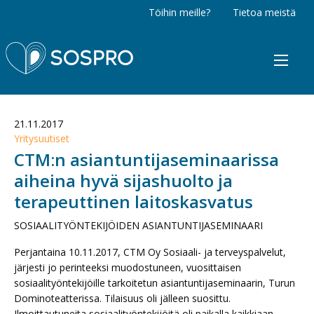
Töihin meille?
Tietoa meistä
Sospro
21.11.2017
Yritysuutiset
CTM:n asiantuntijaseminaarissa
aiheina hyvä sijashuolto ja
terapeuttinen laitoskasvatus
SOSIAALITYÖNTEKIJÖIDEN ASIANTUNTIJASEMINAARI
Perjantaina 10.11.2017, CTM Oy Sosiaali- ja terveyspalvelut,
järjesti jo perinteeksi muodostuneen, vuosittaisen
sosiaalityöntekijöille tarkoitetun asiantuntijaseminaarin, Turun
Dominoteatterissa. Tilaisuus oli jälleen suosittu.
Ilmoittautuneita sosiaalityöntekijöitä oli paikalla kaikkiaan