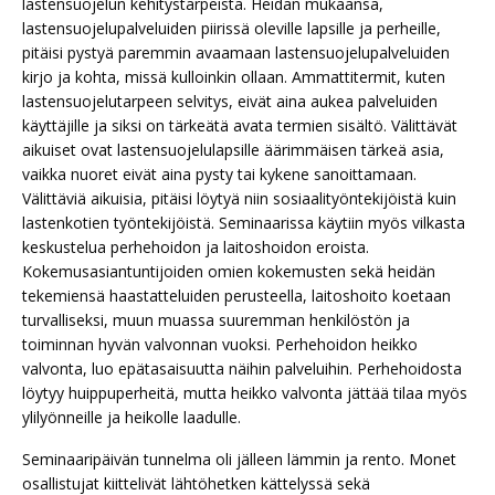
lastensuojelun kehitystarpeista. Heidän mukaansa,
lastensuojelupalveluiden piirissä oleville lapsille ja perheille,
pitäisi pystyä paremmin avaamaan lastensuojelupalveluiden
kirjo ja kohta, missä kulloinkin ollaan. Ammattitermit, kuten
lastensuojelutarpeen selvitys, eivät aina aukea palveluiden
käyttäjille ja siksi on tärkeätä avata termien sisältö. Välittävät
aikuiset ovat lastensuojelulapsille äärimmäisen tärkeä asia,
vaikka nuoret eivät aina pysty tai kykene sanoittamaan.
Välittäviä aikuisia, pitäisi löytyä niin sosiaalityöntekijöistä kuin
lastenkotien työntekijöistä. Seminaarissa käytiin myös vilkasta
keskustelua perhehoidon ja laitoshoidon eroista.
Kokemusasiantuntijoiden omien kokemusten sekä heidän
tekemiensä haastatteluiden perusteella, laitoshoito koetaan
turvalliseksi, muun muassa suuremman henkilöstön ja
toiminnan hyvän valvonnan vuoksi. Perhehoidon heikko
valvonta, luo epätasaisuutta näihin palveluihin. Perhehoidosta
löytyy huippuperheitä, mutta heikko valvonta jättää tilaa myös
ylilyönneille ja heikolle laadulle.
Seminaaripäivän tunnelma oli jälleen lämmin ja rento. Monet
osallistujat kiittelivät lähtöhetken kättelyssä sekä