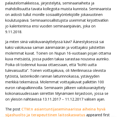
palautelomakkeissa, järjestelyitä, seminaariaiheita ja
mahdollisuutta tavata kollegoita muista kunnista. Seminaarista
on aidosti tullut monille sosiaalityöntekijöille jokavuotinen
koulutuspäivä. Seminaariosallistujista useimmat kirjoittivatkin
jo kalenteriinsa ensi vuoden seminaaripäivän, joka on
9.11.2018.
Ja miten siinä valokuvanäyttelyssä kävi? Äänestyksessä sai
kaksi valokuvaa saman äänimäärän ja voittajaksi julistettiin
molemmat kuvat. Toinen on Nupun 16-vuotiaan pojan ottama
kuva metsästä, jossa puiden takaa sarastaa nouseva aurinko.
Poika oli todennut kuvaa ottaessaan, että ”kohti uutta
tulevaisuutta”. Toinen voittajakuva, oli Merilinnassa olevista
tytöistä, lastenkodin rannan laiturinnokassa, ystävyyden
merkkiä tekemässä. Molemmat voittajakuvat palkittiin 100
euron rahapalkinnoilla. Seminaarin jälkeen valokuvanäyttely
kokonaisuudessaan siirrettiin Mynämäen kirjastoon, jossa se
on yleisön nähtävissä 13.11.2017 – 11.12.2017 välisen ajan.
The post
CTM:n asiantuntijaseminaarissa aiheina hyvä
sijashuolto ja terapeuttinen laitoskasvatus
appeared first