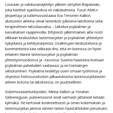
Lounaan ja valokuvanäyttelyn jälkeen siirryttiin iltapäivään,
joka käsitteli sijaishuoltoa eri näkökulmista. Turun AMK:n
yliopettaja ja tutkimusvastaava Eva Timonen-Kallion
alustusten aiheina olivat lastenkoti julkisena laitoksena sekä
terapeuttinen laitoskasvatus – taiteilua psykiatrian ja
kasvatuksen rajapinnoilla. Erityisesti jälkimmäinen aihe nosti
vilkkaan keskustelun lastensuojelun ja psykiatrian yhteistyön
nykytilasta ja kehitystarpeista. Osallistujien keskustelusta ja
kommenteista kävi selkeästi ilmi, että eri kunnissa on hyvin
erilainen tilanne lastensuojelun ja psykiatrian
yhteistyömuodoissa ja –tasoissa. Suurina haasteina koetaan
psykiatrian palveluiden saatavuus ja eri toimialojen
siiloutuminen. Psykiatria keskittyy usein omaan työhönsä ja
ohjeistus hoitosuositusten jalkautuksesta lastensuojelulasten
arkeen kotona tai laitoksessa, on puutteellinen.
Kokemusasiantuntijoiden, Minna Kallion ja Yonatan
Gebrenegusin, puheenvuorot eivät varmasti jättäneet ketään
kylmäksi. He kertoivat konkreettisesti ja omiin kokemuksiin ja
lastensuojelun piirissä olevien lasten haastatteluihin perustuen,